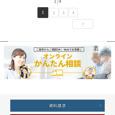
1 / 4
1
2
3
4
資料請求