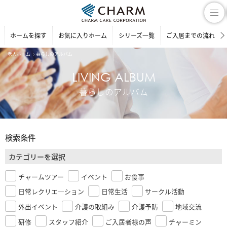
ホームを探す
お気に入りホーム
シリーズ一覧
ご入居までの流れ
老人ホーム
暮らしのアルバム
LIVING ALBUM
暮らしのアルバム
検索条件
カテゴリーを選択
チャームツアー
イベント
お食事
日常レクリエ―ション
日常生活
サークル活動
外出イベント
介護の取組み
介護予防
地域交流
研修
スタッフ紹介
ご入居者様の声
チャーミン