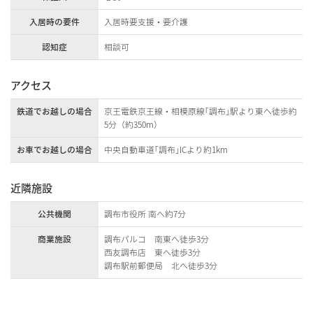
入居時の要件
入居時要支援・要介護
認知症
相談可
アクセス
鉄道でお越しの場合
京王電鉄京王線・相模原線｢調布｣駅より東へ徒歩約
5分（約350m）
お車でお越しの場合
中央自動車道｢調布｣ICより約1km
近隣施設
公共機関
調布市役所 南へ約7分
商業施設
調布パルコ 南東へ徒歩3分
西友調布店 東へ徒歩3分
調布駅前郵便局 北へ徒歩3分