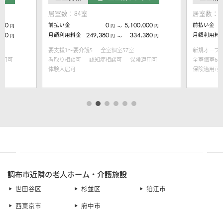
居室数：84室
居室数：8
000
前払い金
0
5,100,000
前払い金
円
円
円
〜
650
月額利用料金
249,380
334,380
月額利用料
円
円
円
〜
要支援1～要介護5
全室個室57室
新規オープ
適用可
看取り相談可
認知症相談可
保険適用可
全室個室66
体験入居可
保険適用可
調布市近隣の老人ホーム・介護施設
世田谷区
杉並区
狛江市
西東京市
府中市