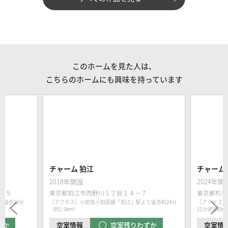
このホームを見た人は、
こちらのホームにも興味を持っています
チャーム 狛江
チャーム
2018年開設
2024年開
－５
東京都狛江市西野川１丁目１４−７
東京都杉並
徒歩12分
［アクセス］小田急小田原線「狛江」駅より徒歩約24分
［アクセス］
（約1.9km）
11分(約850m)
ずか
空室残りわずか
空室情報
空室情