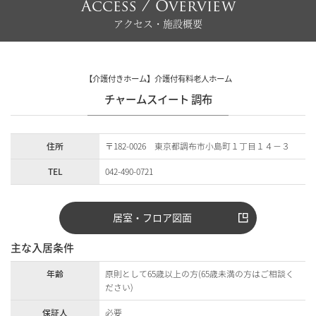
Access / Overview
アクセス・施設概要
【介護付きホーム】介護付有料老人ホーム
チャームスイート 調布
住所
〒182-0026 東京都調布市小島町１丁目１４−３
TEL
042-490-0721
居室・フロア図面
主な入居条件
年齢
原則として65歳以上の方(65歳未満の方はご相談く
ださい)
保証人
必要