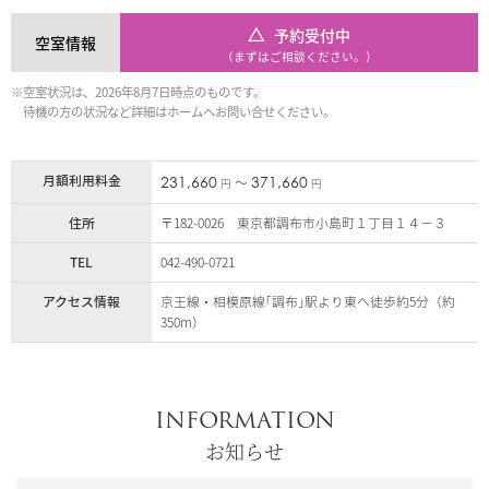
予約受付中
空室情報
（まずはご相談ください。）
※空室状況は、2026年8月7日時点のものです。
待機の方の状況など詳細はホームへお問い合せください。
月額利用料金
231,660
371,660
〜
円
円
住所
〒182-0026 東京都調布市小島町１丁目１４−３
TEL
042-490-0721
アクセス情報
京王線・相模原線｢調布｣駅より東へ徒歩約5分（約
350m）
INFORMATION
お知らせ