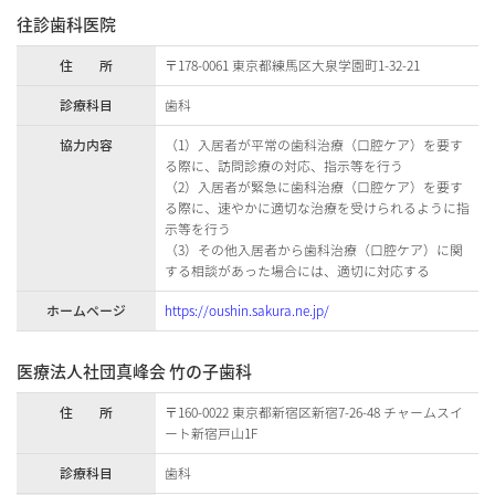
往診歯科医院
住 所
〒178-0061 東京都練馬区大泉学園町1-32-21
診療科目
歯科
協力内容
（1）入居者が平常の歯科治療（口腔ケア）を要す
る際に、訪問診療の対応、指示等を行う
（2）入居者が緊急に歯科治療（口腔ケア）を要す
る際に、速やかに適切な治療を受けられるように指
示等を行う
（3）その他入居者から歯科治療（口腔ケア）に関
する相談があった場合には、適切に対応する
ホームページ
https://oushin.sakura.ne.jp/
医療法人社団真峰会 竹の子歯科
住 所
〒160-0022 東京都新宿区新宿7-26-48 チャームスイ
ート新宿戸山1F
診療科目
歯科