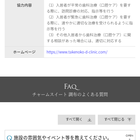
協力内容
（1）入居者が平常の歯科治療（口腔ケア）を要す
る際に、訪問診療の対応、指示等を行う
（2）入居者が緊急に歯科治療（口腔ケア）を要す
る際に、速やかに適切な治療を受けられるように指
示等を行う
（3）その他入居者から歯科治療（口腔ケア）に関
する相談があった場合には、適切に対応する
ホームページ
https://www.takenoko-d-clinic.com/
Faq
チャームスイート 調布のよくある質問
すべて開く
すべて閉じる
OPEN
施設の雰囲気やイベント等を教えてください。