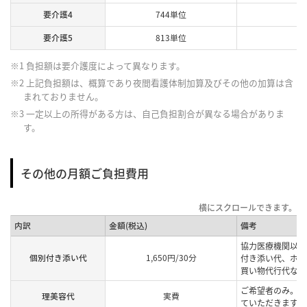
要介護4
744単位
要介護5
813単位
※1 負担額は要介護度によって異なります。
※2 上記負担額は、概算であり夜間看護体制加算及びその他の加算は含
まれておりません。
※3 一定以上の所得がある方は、自己負担割合が異なる場合がありま
す。
その他の月額ご負担費用
内訳
金額(税込)
備考
協力医療機関以外
個別付き添い代
1,650円/30分
付き添い代、ホー
買い物代行代など
ご希望者のみ。提
理美容代
実費
ていただきます。