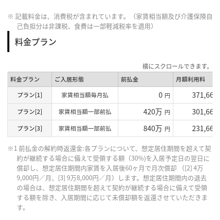
※ 記載料金は、消費税が含まれています。（家賃相当額及び介護保険自
己負担分は非課税、食費は一部軽減税率を適用）
料金プラン
料金プラン
ご入居形態
前払金
月額利用料
0
371,660
プラン[1]
家賃相当額毎月払
円
420万
301,660
プラン[2]
家賃相当額一部前払
円
840万
231,660
プラン[3]
家賃相当額一部前払
円
※1 前払金の解約時返還金:各プランについて、想定居住期間を超えて契
約が継続する場合に備えて受領する額（30%)を入居予定日の翌日に
償却し、想定居住期間内家賃を入居後60ヶ月で月次償却 （[2] 4万
9,000円／月、[3] 9万8,000円／月）します。想定居住期間内の退去
の場合は、想定居住期間を超えて契約が継続する場合に備えて受領
する額を除き、入居期間に応じて未償却額を返還させていただきま
す。