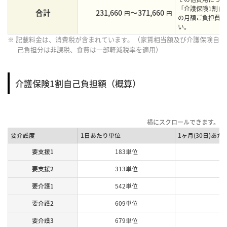
「介護保険1割自
合計
231,660
〜371,660
円
円
の月額ご負担費用
い。
※ 記載料金は、消費税が含まれています。（家賃相当額及び介護保険自
己負担分は非課税、食費は一部軽減税率を適用）
介護保険1割自己負担額（概算）
要介護度
1日あたり単位
1ヶ月(30日)あた
要支援1
183単位
要支援2
313単位
要介護1
542単位
要介護2
609単位
要介護3
679単位