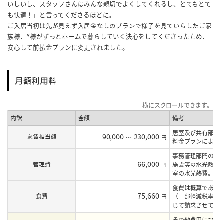
いしいし、スタッフさんはみんな親切でよくしてくれるし、とてもとて
も快適！」と言ってくださるほどに。
ご入居当初は先が見えず入居金なしのプランで様子を見ていらしたご家
族様、Y様がずっとホームで暮らしていく決心をしてくださったため、
安心して前払金プランに変更されました。
月額利用料
内訳
金額
備考
居室及び共有部の
90,000
230,000
家賃相当額
～
円
料金プランにより
事務管理部門の人
66,000
管理費
円
施設等の水光熱費
室の水光熱費。
食費は概算であり
75,660
食費
円
（一部軽減税率を
じて請求させてい
その他費用につき