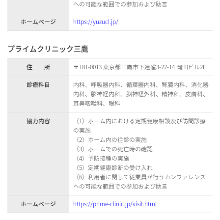
への可能な範囲での参加および助言
ホームページ
https://yuzucl.jp/
プライムクリニック三鷹
住 所
〒181-0013 東京都三鷹市下連雀3-22-14 岡田ビル2F
診療科目
内科、呼吸器内科、循環器内科、腎臓内科、消化器
内科、脳神経内科、脳神経外科、精神科、皮膚科、
耳鼻咽喉科、眼科
協力内容
（1）ホーム内における定期健康相談及び訪問診療
の実施
（2）ホーム内の往診の実施
（3）ホームでの死亡時の確認
（4）予防接種の実施
（5）定期健康診断の受け入れ
（6）利用者に関して従業員が行うカンファレンス
への可能な範囲での参加および助言
ホームページ
https://prime-clinic.jp/visit.html