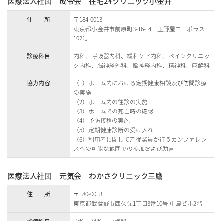
医療法人社団 成令会 在宅24クリニック小金井
住 所
〒184-0013
東京都小金井市前原町3-16-14 玉野屋コーポラス
102号
診療科目
内科、呼吸器内科、緩和ケア内科、ペインクリニッ
ク内科、脳神経外科、脳神経内科、精神科、麻酔科
協力内容
（1）ホーム内における定期健康相談及び訪問診療
の実施
（2）ホーム内の往診の実施
（3）ホームでの死亡時の確認
（4）予防接種の実施
（5）定期健康診断の受け入れ
（6）利用者に関して乙従業員が行うカンファレン
スへの可能な範囲での参加および助言
医療法人社団 元気会 わかさクリニック三鷹
住 所
〒180-0013
東京都武蔵野市西久保1丁目3番10号 中島ビル2階