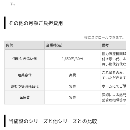
す。
その他の月額ご負担費用
内訳
金額(税込)
備考
協力医療機関以外
個別付き添い代
1,650円/30分
付き添い代、ホー
買い物代行代など
ご希望者のみ。提
理美容代
実費
ていただきます。
おむつ等消耗品代
実費
ホームにてご購入
医師による訪問診
医療費
実費
薬管理指導等の費
当施設のシリーズと他シリーズとの比較