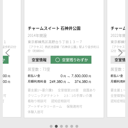
チャームスイート 石神井公園
チャーム
2014年開設
2022年開
１１
東京都練馬区高野台５丁目１３−７
東京都練馬
徒歩約23分
［アクセス］西武池袋線「石神井公園」駅より徒歩約11
［アクセス］
分（約880m）
12分（約900
ずか
空室残りわずか
空室情報
空室情
居室数：73室
居室数：7
,000
前払い金
0
7,500,000
前払い金
円
円
円
〜
,100
月額利用料金
249,380
374,380
月額利用料
円
円
円
〜
要支援1～要介護5
全室個室105室
庭園あり
要支援１～
談可
クリニック1Fテナント
2.5：1の手厚い介護
全室個室6
居可
看取り相談可
認知症相談可
認知症相談
アートギャラリーホーム
保険適用可
体験入居可