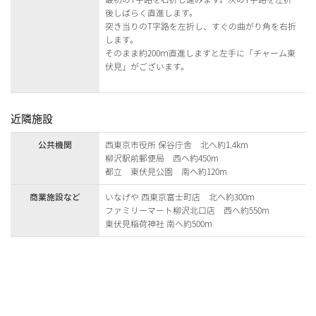
後しばらく直進します。
突き当りのT字路を左折し、すぐの曲がり角を右折
します。
そのまま約200ｍ直進しますと左手に「チャーム東
伏見」がございます。
近隣施設
公共機関
西東京市役所 保谷庁舎 北へ約1.4km
柳沢駅前郵便局 西へ約450m
都立 東伏見公園 南へ約120m
商業施設など
いなげや 西東京富士町店 北へ約300m
ファミリーマート柳沢北口店 西へ約550m
東伏見稲荷神社 南へ約500m