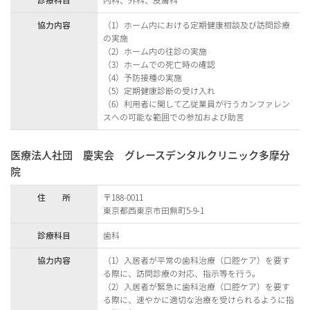
診療科目
内科、外科、皮膚科
協力内容
（1）ホーム内における定期健康相談及び訪問診療
の実施
（2）ホーム内の往診の実施
（3）ホームでの死亡時の確認
（4）予防接種の実施
（5）定期健康診断の受け入れ
（6）利用者に関して乙従業員が行うカンファレン
スへの可能な範囲での参加および助言
医療法人社団 慶実会 グレースデンタルクリニック多摩分
院
住 所
〒188-0011
東京都西東京市田無町5-9-1
診療科目
歯科
協力内容
（1）入居者が平常の歯科治療（口腔ケア）を要す
る際に、訪問診療の対応、指示等を行う。
（2）入居者が緊急に歯科治療（口腔ケア）を要す
る際に、速やかに適切な治療を受けられるように指