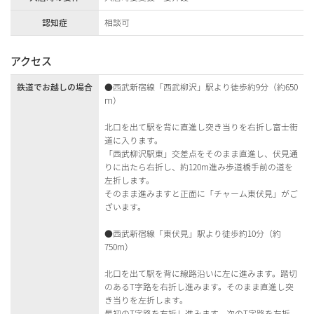
認知症
相談可
アクセス
鉄道でお越しの場合
●西武新宿線「西武柳沢」駅より徒歩約9分（約650
ｍ）
北口を出て駅を背に直進し突き当りを右折し富士街
道に入ります。
「西武柳沢駅東」交差点をそのまま直進し、伏見通
りに出たら右折し、約120m進み歩道橋手前の道を
左折します。
そのまま進みますと正面に「チャーム東伏見」がご
ざいます。
●西武新宿線「東伏見」駅より徒歩約10分（約
750m）
北口を出て駅を背に線路沿いに左に進みます。踏切
のあるT字路を右折し進みます。そのまま直進し突
き当りを左折します。
最初のT字路を右折し進みます。次のT字路を左折