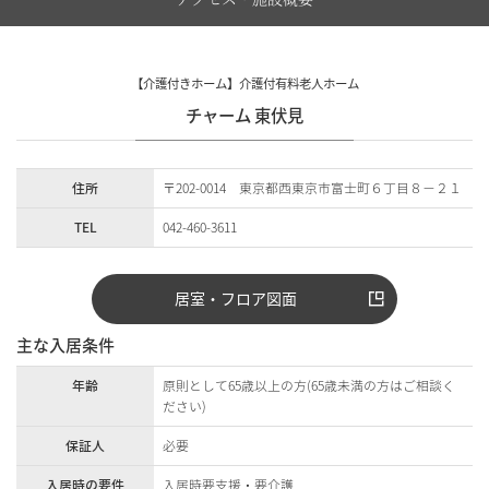
【介護付きホーム】介護付有料老人ホーム
チャーム 東伏見
住所
〒202-0014 東京都西東京市富士町６丁目８－２１
TEL
042-460-3611
居室・フロア図面
主な入居条件
年齢
原則として65歳以上の方(65歳未満の方はご相談く
ださい)
保証人
必要
入居時の要件
入居時要支援・要介護