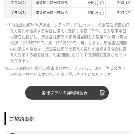
345万
260,730
プラン[2]
家賃相当額一部前払
円
690万
203,230
プラン[3]
家賃相当額一部前払
円
※1 前払金の解約時返還金：プラン[2]、[3]について、想定居住期間を超
えて契約が継続する場合に備えて受領する額（30%）を入居予定日
の翌日に償却し、想定居住期間内家賃相当額を入居後60ヶ月で月次
償却 （[2] 4万250円／月、[3]8万500円／月）します。想定居住期間
内の退去の場合は、想定居住期間を超えて契約が継続する場合に備
えて受領する額を除き、入居期間に応じて未償却額を返還させてい
ただきます。
※2 ご入居時の年齢が80歳未満の方で、プラン[2]、[3]をご希望の方は、
前払金が異なりますので、別途ご提示させていただきます。
各種プランの詳細料金表
ご契約事例