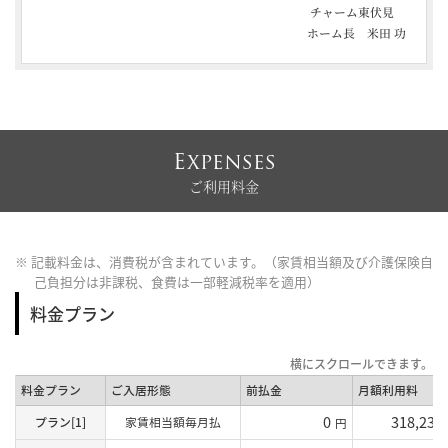
チャーム東伏見
ホーム長 米田 功
Expenses
ご利用料金
※ 記載料金は、消費税が含まれています。（家賃相当額及び介護保険自
己負担分は非課税、食費は一部軽減税率を適用）
料金プラン
料金プラン
ご入居形態
前払金
月額利用料
0
318,230
プラン[1]
家賃相当額毎月払
円