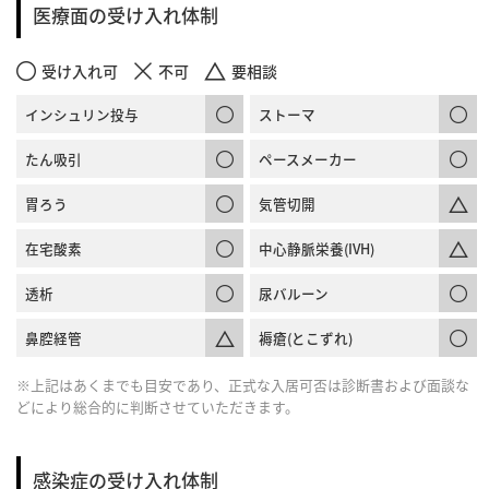
医療面の受け入れ体制
受け入れ可
不可
要相談
インシュリン投与
ストーマ
たん吸引
ペースメーカー
胃ろう
気管切開
在宅酸素
中心静脈栄養(IVH)
透析
尿バルーン
鼻腔経管
褥瘡(とこずれ)
※上記はあくまでも目安であり、正式な入居可否は診断書および面談な
どにより総合的に判断させていただきます。
感染症の受け入れ体制