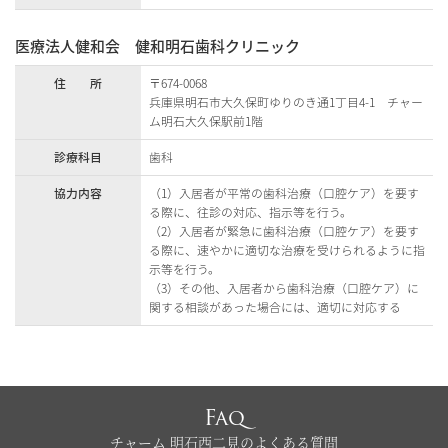
医療法人健和会 健和明石歯科クリニック
住 所
〒674-0068
兵庫県明石市大久保町ゆりのき通1丁目4-1 チャー
ム明石大久保駅前1階
診療科目
歯科
協力内容
（1）入居者が平常の歯科治療（口腔ケア）を要す
る際に、往診の対応、指示等を行う。
（2）入居者が緊急に歯科治療（口腔ケア）を要す
る際に、速やかに適切な治療を受けられるように指
示等を行う。
（3）その他、入居者から歯科治療（口腔ケア）に
関する相談があった場合には、適切に対応する
Faq
チャーム 明石西二見のよくある質問