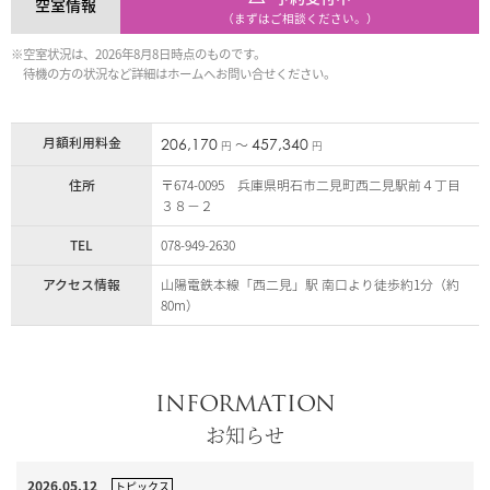
空室情報
（まずはご相談ください。）
※空室状況は、2026年8月8日時点のものです。
待機の方の状況など詳細はホームへお問い合せください。
月額利用料金
206,170
457,340
〜
円
円
住所
〒674-0095 兵庫県明石市二見町西二見駅前４丁目
３８－２
TEL
078-949-2630
アクセス情報
山陽電鉄本線「西二見」駅 南口より徒歩約1分（約
80m）
INFORMATION
お知らせ
2026.05.12
トピックス