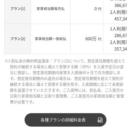
386,670
0
プラン[1]
家賃相当額毎月払
円
2人利用
457,340
1人利用
286,670
600万
プラン[2]
家賃相当額一部前払
円
2人利用
357,340
※1 前払金の解約時返還金：プラン[2]について、想定居住期間を超えて
契約が継続する場合に備えて受領する額（30%）を入居予定日の翌
日に償却し、想定居住期間内家賃を入居後60ヶ月で月次償却しま
す。想定居住期間内の退去の場合は、想定居住期間を超えて契約が
継続する場合に備えて受領する額を除き、入居期間に応じて未償却
額を返還させていただきます。ご入居時には、前払金、ご入居月の
日割り家賃相当額と日割り管理費、ご入居翌月の家賃相当額と管理
費が必要です。
各種プランの詳細料金表