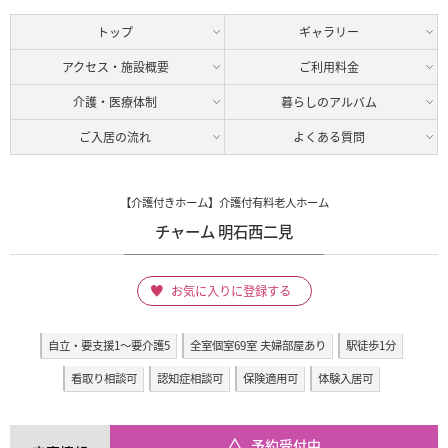
トップ
ギャラリー
アクセス・施設概要
ご利用料金
介護・医療体制
暮らしのアルバム
ご入居の流れ
よくある質問
【介護付きホーム】介護付有料老人ホーム
チャーム 明石西二見
お気に入りに登録する
自立・要支援1～要介護5
全室個室69室 夫婦部屋あり
駅徒歩1分
看取り相談可
認知症相談可
保険適用可
体験入居可
予約受付中