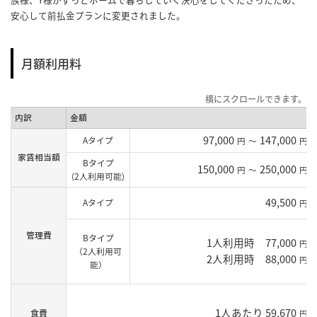
安心して前払金プランに変更されました。
月額利用料
内訳
金額
97,000
147,000
Aタイプ
円
～
円
家賃相当額
Bタイプ
150,000
250,000
円
～
円
(2人利用可能)
49,500
Aタイプ
円
管理費
Bタイプ
1人利用時 77,000
円
（2人利用可
2人利用時 88,000
円
能）
1人あたり 59,670
食費
円