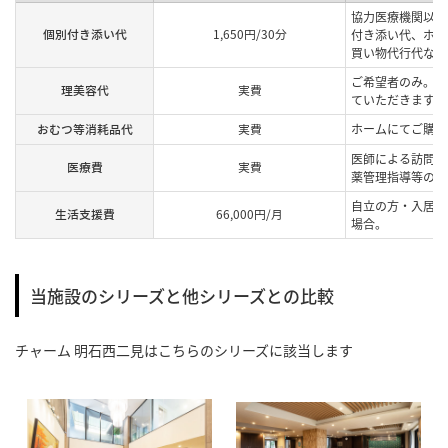
協力医療機関以外
個別付き添い代
1,650円/30分
付き添い代、ホー
買い物代行代など
ご希望者のみ。提
理美容代
実費
ていただきます。
おむつ等消耗品代
実費
ホームにてご購入
医師による訪問診
医療費
実費
薬管理指導等の費
自立の方・入居中
生活支援費
66,000円/月
場合。
当施設のシリーズと他シリーズとの比較
チャーム 明石西二見
はこちらのシリーズに該当します