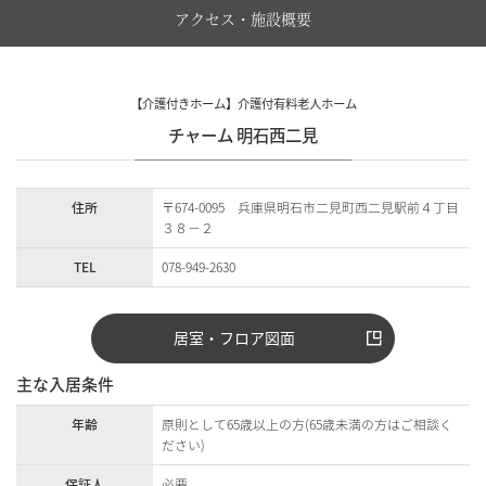
アクセス・施設概要
【介護付きホーム】介護付有料老人ホーム
チャーム 明石西二見
住所
〒674-0095 兵庫県明石市二見町西二見駅前４丁目
３８－２
TEL
078-949-2630
居室・フロア図面
主な入居条件
年齢
原則として65歳以上の方(65歳未満の方はご相談く
ださい)
保証人
必要