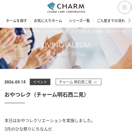
ホームを探す
お気に入りホーム
シリーズ一覧
ご入居までの流れ
老人ホーム
兵庫県
明石市
チャーム 明石西二見
チャーム 明石西二見 の暮らしのアルバム一覧
お
LIVING ALBUM
暮らしのアルバム
2026.03.15
イベント
チャーム 明石西二見
おやつレク（チャーム明石西二見）
本日はおやつレクリエーションを実施しました。
3月のひな祭りにちなんだ