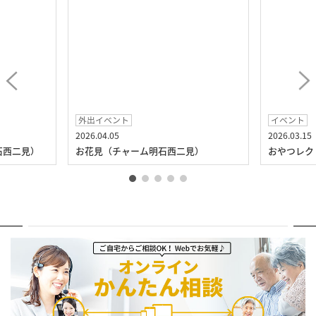
外出イベント
イベント
2026.04.05
2026.03.15
石西二見）
お花見（チャーム明石西二見）
おやつレク