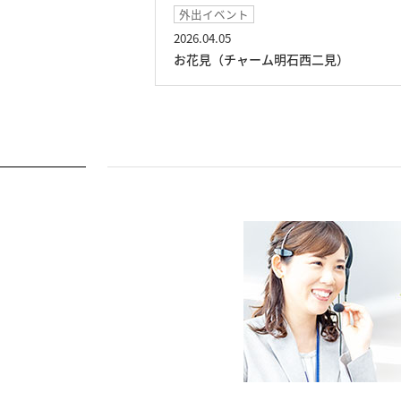
イベント
2026.03.15
西二見）
おやつレク（チャーム明石西二見）