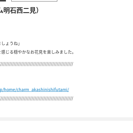
ム明石西二見）
ましょうね」
を感じる穏やかなお花見を楽しみました。
//////////////////////////////////////////////////
jp/home/charm_akashinishifutami/
//////////////////////////////////////////////////