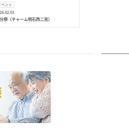
外出イベント
イベント
026.01.11
2025.12.21
初詣（チャーム明石西二見）
クリスマス会（チ