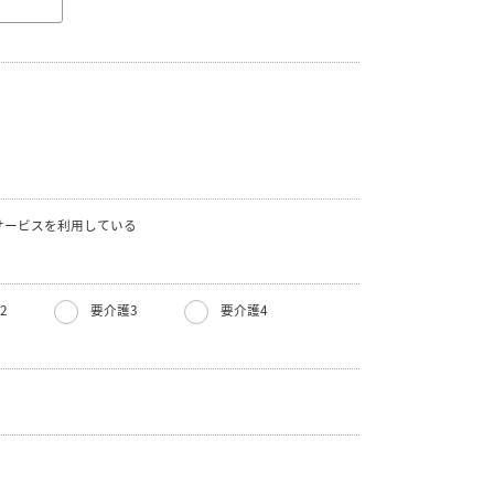
サービスを利用している
2
要介護3
要介護4