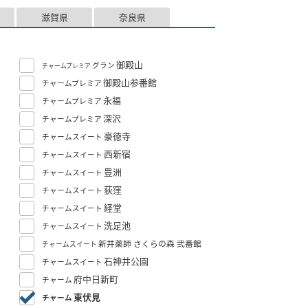
滋賀県
奈良県
御殿山
グラン
チャームプレミア
御殿山参番館
チャームプレミア
永福
チャームプレミア
深沢
チャームプレミア
豪徳寺
チャームスイート
西新宿
チャームスイート
豊洲
チャームスイート
荻窪
チャームスイート
経堂
チャームスイート
洗足池
チャームスイート
新井薬師 さくらの森 弐番館
チャームスイート
石神井公園
チャームスイート
府中日新町
チャーム
東伏見
チャーム