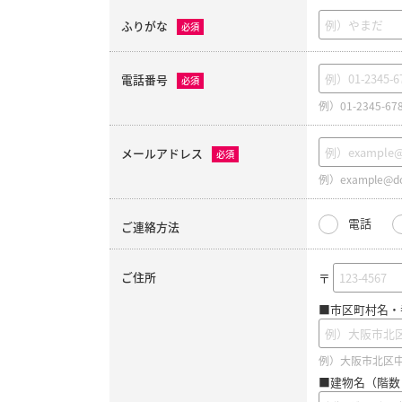
ふりがな
必須
電話番号
必須
例）01-2345-67
メールアドレス
必須
例）example@do
電話
ご連絡方法
ご住所
〒
■市区町村名・
例）大阪市北区中之
■建物名（階数