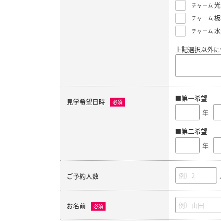
光
チャーム
板
チャーム
水
チャーム
上記選択以外に
■第一希望
見学希望日時
必須
年
■第二希望
年
ご予約人数
お名前
必須