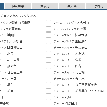
神奈川県
大阪府
兵庫県
京都府
にチェックを入れてください。
御殿山弐番館
池田山
グラン
グラン
ミア
チャームプレミア
南麻布
松濤
グラン
グラン
ミア
チャームプレミア
浜田山
柿の木坂
レミア
チャームプレミア
代々木初台
田園調布
レミア
チャームプレミア
目白お留山
千歳烏山
レミア
チャームスイート
北烏山
本駒込
イート
チャームスイート
品川大井
久我山
イート
チャームスイート
旗の台
四谷
イート
チャームスイート
世田谷上馬
代田橋
イート
チャームスイート
高円寺
桜上水
イート
チャームスイート
調布
京王聖蹟桜ヶ丘
イート
チャームスイート
新宿戸山
新井薬師 さくらの森
イート
チャームスイート
田
六郷
チャーム
中番場
清澄白河
チャーム