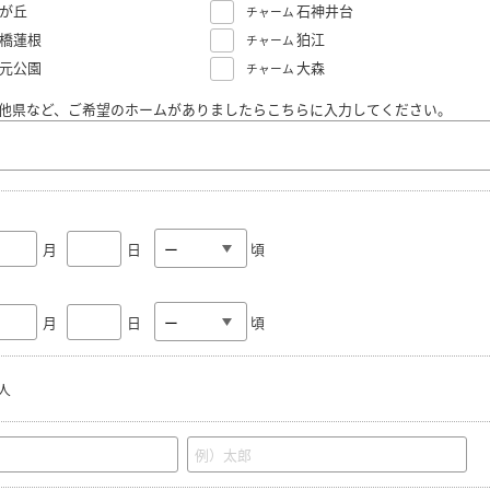
が丘
石神井台
チャーム
橋蓮根
狛江
チャーム
元公園
大森
チャーム
他県など、ご希望のホームがありましたらこちらに入力してください。
月
日
頃
月
日
頃
人