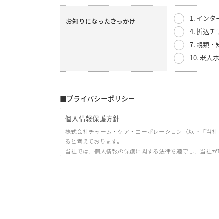
1. イン
お知りになったきっかけ
4. 折込チ
7. 親類
10. 老
■プライバシーポリシー
個人情報保護方針
株式会社チャーム・ケア・コーポレーション（以下「当社
ると考えております。
当社では、個人情報の保護に関する法律を遵守し、当社が
ます。）」として、ここに公開いたします。
1. 当社の名称・住所・代表者の氏名
株式会社チャーム・ケア・コーポレーション
〒530-0005 大阪市北区中之島3丁目6番32号 ダイビル本館
代表取締役 下村 隆彦