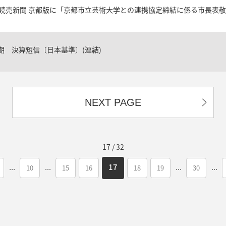
読売新聞 京都版に「京都市立芸術大学との連携協定締結に係る市長表
月期 決算短信〔日本基準〕(連結)
NEXT PAGE
17 / 32
...
...
...
...
17
10
15
16
18
19
30