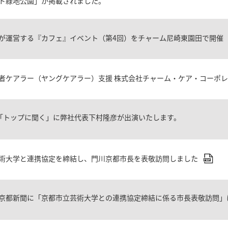
ト緑地公園」が掲載されました。
が運営する『カフェ』イベント（第4回）をチャーム尼崎東園田で開催
者ケアラー（ヤングケアラー）支援 株式会社チャーム・ケア・コーポ
C「トップに聞く」に弊社代表下村隆彦が出演いたします。
術大学と連携協定を締結し、門川京都市長を表敬訪問しました
京都新聞に「京都市立芸術大学との連携協定締結に係る市長表敬訪問」