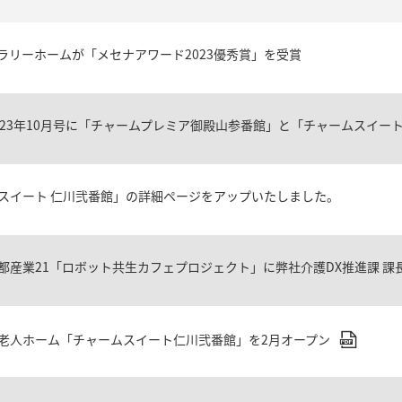
ラリーホームが「メセナアワード2023優秀賞」を受賞
023年10月号に「チャームプレミア御殿山参番館」と「チャームスイー
スイート 仁川弐番館」の詳細ページをアップいたしました。
都産業21「ロボット共生カフェプロジェクト」に弊社介護DX推進課 課
老人ホーム「チャームスイート仁川弐番館」を2月オープン