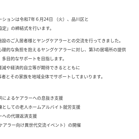
ションは令和7年６月24日 （火）、品川区と
協定」の締結式を行います。
施設のご入居者様とヤングケアラーとの交流を行ってきました。
心理的な負担を抱えるヤングケアラーに対し、第3の居場所の提供
、多目的なサポートを目指します。
軽減や経済的自立等が期待できるとともに
事者とその家族を地域全体でサポートしてまいります。
供によるケアラーへの息抜き支援
練としての老人ホームアルバイト就労支援
ーへの代理返済支援
ケアラー向け異世代交流イベント）
の開催