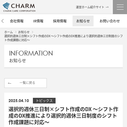
運営ホーム紹介サイト
介
会社情報
IR情報
採用情報
お知らせ
お問い合わせ
ホーム
お知らせ
選択的週休三日制×シフト作成のDX ～シフト作成のDX推進により選択的週休三日制度のシフ
ト作成課題に対応～
INFORMATION
お知らせ
一覧に戻る
2025.04.10
トピックス
選択的週休三日制×シフト作成のDX ～シフト作
成のDX推進により選択的週休三日制度のシフト
作成課題に対応～