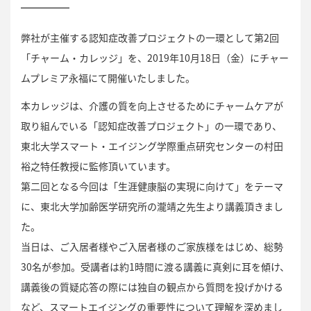
弊社が主催する認知症改善プロジェクトの一環として第2回
「チャーム・カレッジ」を、2019年10月18日（金）にチャー
ムプレミア永福にて開催いたしました。
本カレッジは、介護の質を向上させるためにチャームケアが
取り組んでいる「認知症改善プロジェクト」の一環であり、
東北大学スマート・エイジング学際重点研究センターの村田
裕之特任教授に監修頂いています。
第二回となる今回は「生涯健康脳の実現に向けて」をテーマ
に、東北大学加齢医学研究所の瀧靖之先生より講義頂きまし
た。
当日は、ご入居者様やご入居者様のご家族様をはじめ、総勢
30名が参加。受講者は約1時間に渡る講義に真剣に耳を傾け、
講義後の質疑応答の際には独自の観点から質問を投げかける
など、スマートエイジングの重要性について理解を深めまし