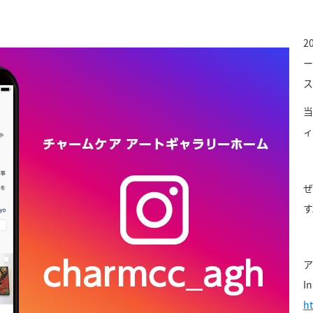
2
ー
ス
当
ィ
ぜ
す
ア
I
h