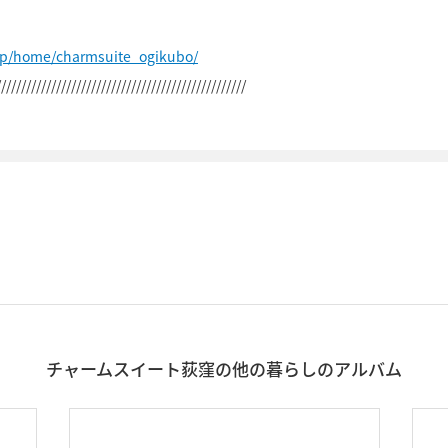
jp/home/charmsuite_ogikubo/
//////////////////////////////////////////////////
チャームスイート荻窪の他の暮らしのアルバム