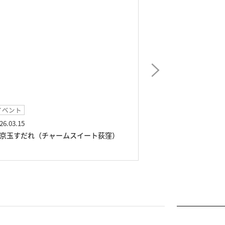
イベント
イベント
26.03.15
2026.01.25
京玉すだれ（チャームスイート荻窪）
ジャズコンサート
窪）