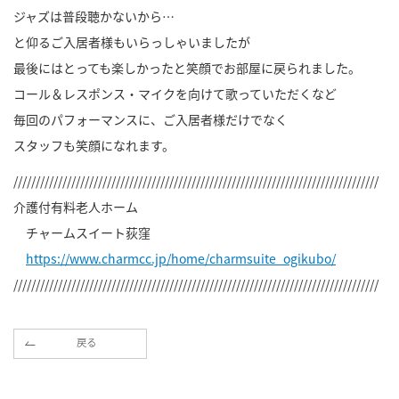
ジャズは普段聴かないから…
と仰るご入居者様もいらっしゃいましたが
最後にはとっても楽しかったと笑顔でお部屋に戻られました。
コール＆レスポンス・マイクを向けて歌っていただくなど
毎回のパフォーマンスに、ご入居者様だけでなく
スタッフも笑顔になれます。
//////////////////////////////////////////////////////////////////////////////////
介護付有料老人ホーム
チャームスイート荻窪
https://www.charmcc.jp/home/charmsuite_ogikubo/
//////////////////////////////////////////////////////////////////////////////////
戻る