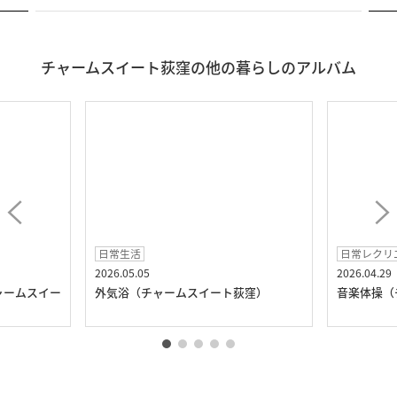
チャームスイート荻窪の他の暮らしのアルバム
日常生活
日常レクリ
2026.05.05
2026.04.29
ャームスイー
外気浴（チャームスイート荻窪）
音楽体操（