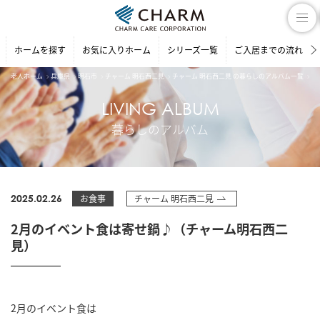
ホームを探す
お気に入りホーム
シリーズ一覧
ご入居までの流れ
老人ホーム
兵庫県
明石市
チャーム 明石西二見
チャーム 明石西二見 の暮らしのアルバム一覧
2
LIVING ALBUM
暮らしのアルバム
2025.02.26
お食事
チャーム 明石西二見
2月のイベント食は寄せ鍋♪（チャーム明石西二
見）
2月のイベント食は