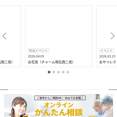
外出イベント
イベント
2026.04.05
2026.03.15
石西二見）
お花見（チャーム明石西二見）
おやつレク