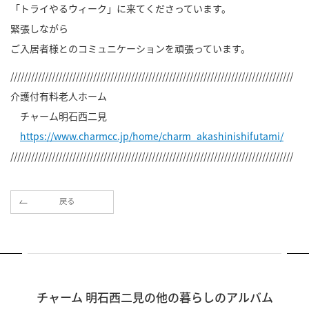
「トライやるウィーク」に来てくださっています。
緊張しながら
ご入居者様とのコミュニケーションを頑張っています。
//////////////////////////////////////////////////////////////////////////////////
介護付有料老人ホーム
チャーム明石西二見
https://www.charmcc.jp/home/charm_akashinishifutami/
//////////////////////////////////////////////////////////////////////////////////
戻る
チャーム 明石西二見の他の暮らしのアルバム