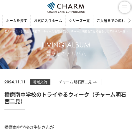
ホームを探す
お気に入りホーム
シリーズ一覧
ご入居までの流れ
老人ホーム
兵庫県
明石市
チャーム 明石西二見
チャーム 明石西二見 の暮らしのアルバム一覧
播
LIVING ALBUM
暮らしのアルバム
2024.11.11
地域交流
チャーム 明石西二見
播磨南中学校のトライやるウィーク（チャーム明石
西二見）
播磨南中学校の生徒さんが