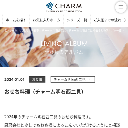
ホームを探す
お気に入りホーム
シリーズ一覧
ご入居までの流れ
老人ホーム
兵庫県
明石市
チャーム 明石西二見
チャーム 明石西二見 の暮らしのアルバム一覧
お
LIVING ALBUM
暮らしのアルバム
2024.01.01
お食事
チャーム 明石西二見
おせち料理（チャーム明石西二見）
2024年のチャーム明石西二見のおせち料理です。
厨房会社と少しでもお客様によろこんでいただけるようにと相談