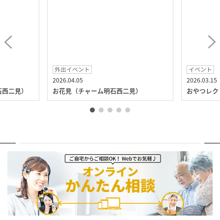
外出イベント
イベント
2026.04.05
2026.03.15
石西二見）
お花見（チャーム明石西二見）
おやつレク