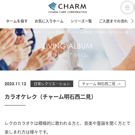
ホームを探す
お気に入りホーム
シリーズ一覧
ご入居までの流れ
老人ホーム
兵庫県
明石市
チャーム 明石西二見
チャーム 明石西二見 の暮らしのアルバム一覧
カ
LIVING ALBUM
暮らしのアルバム
2023.11.12
日常レクリエ―ション
チャーム 明石西二見
カラオケレク（チャーム明石西二見）
レクのカラオケは積極的に歌われる方と、音楽や童謡を聞く方とで
楽しまれ方は様々です。