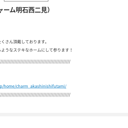
ャーム明石西二見）
たくさん頂戴しております。
るようなステキなホームにして参ります！
//////////////////////////////////////////////////
jp/home/charm_akashinishifutami/
//////////////////////////////////////////////////