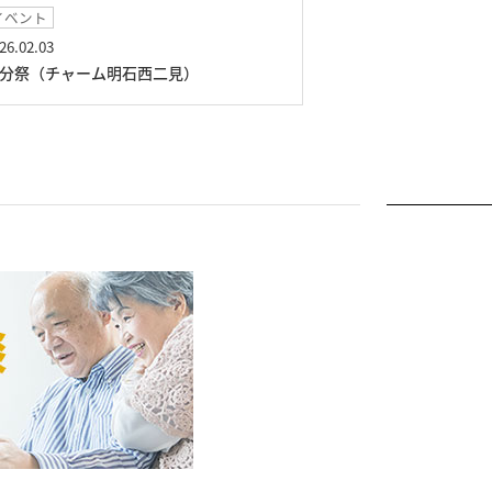
外出イベント
イ
2026.01.11
202
初詣（チャーム明石西二見）
ク