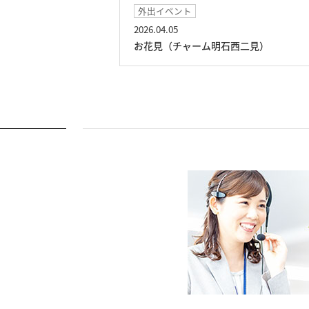
ベント
イベント
05
2026.03.15
（チャーム明石西二見）
おやつレク（チャーム明