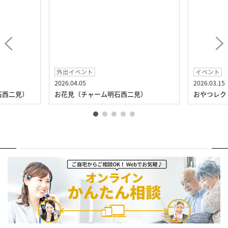
外出イベント
イベント
2026.04.05
2026.03.15
石西二見）
お花見（チャーム明石西二見）
おやつレク