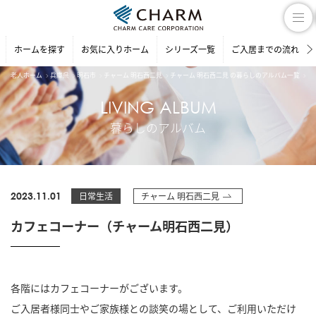
ホームを探す
お気に入りホーム
シリーズ一覧
ご入居までの流れ
老人ホーム
兵庫県
明石市
チャーム 明石西二見
チャーム 明石西二見 の暮らしのアルバム一覧
カ
LIVING ALBUM
暮らしのアルバム
2023.11.01
日常生活
チャーム 明石西二見
カフェコーナー（チャーム明石西二見）
各階にはカフェコーナーがございます。
ご入居者様同士やご家族様との談笑の場として、ご利用いただけ