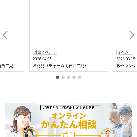
外出イベント
イベント
2026.04.05
2026.03.15
石西二見）
お花見（チャーム明石西二見）
おやつレク