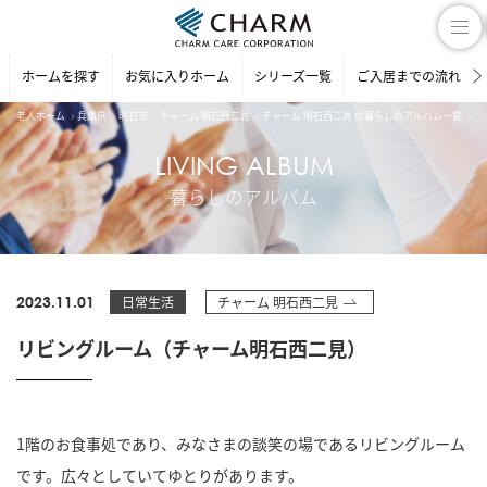
ホームを探す
お気に入りホーム
シリーズ一覧
ご入居までの流れ
老人ホーム
兵庫県
明石市
チャーム 明石西二見
チャーム 明石西二見 の暮らしのアルバム一覧
リ
LIVING ALBUM
暮らしのアルバム
2023.11.01
日常生活
チャーム 明石西二見
リビングルーム（チャーム明石西二見）
1階のお食事処であり、みなさまの談笑の場であるリビングルーム
です。広々としていてゆとりがあります。