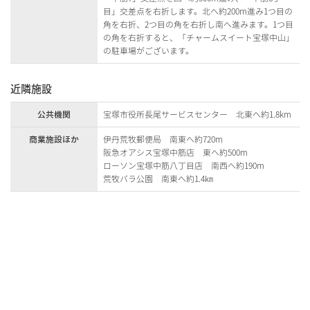
目」交差点を右折します。北へ約200m進み1つ目の
角を右折、2つ目の角を右折し南へ進みます。1つ目
の角を右折すると、「チャームスイート宝塚中山」
の駐車場がございます。
近隣施設
公共機関
宝塚市役所長尾サービスセンター 北東へ約1.8km
商業施設ほか
伊丹荒牧郵便局 南東へ約720m
阪急オアシス宝塚中筋店 東へ約500m
ローソン宝塚中筋八丁目店 南西へ約190m
荒牧バラ公園 南東へ約1.4㎞