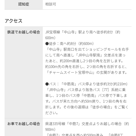
認知症
相談可
アクセス
鉄道でお越しの場合
JR宝塚線「中山寺」駅より南へ徒歩約8分（約
600m）
●徒歩：南へ約8分（約600m）
「中山寺」駅南口を出てショッピングモールを右手
にして南へ直進し「JR中山寺駅南」交差点を渡っ
たあと、約200m直進し2つ目の角を左折します。
約100m先の角を右折し、2つ目の角を右折すると、
「チャームスイート宝塚中山」の玄関があります。
●バス：「中筋南」バス停より徒歩約3分(約210m)
「JR中山寺」バス停より阪急バス［77］系統に乗
車し、1つ目のバス停「中筋南」バス停で下車しま
す。バスが来た方向へ約50m戻り、1つ目の角を右
折します。その後の道順は「徒歩の場合」をご覧く
ださい。
お車でお越しの場合
県道335号線「中筋7」交差点よりお越しの場合（約
900m）
「中筋7」交差点を西へ約500m進み、「中筋8丁