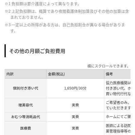
※1 負担額は要介護度によって異なります。
※2 上記負担額は、概算であり夜間看護体制加算及びその他の加算は含
まれておりません。
※3 一定以上の所得がある方は、自己負担割合が異なる場合がありま
す。
その他の月額ご負担費用
内訳
金額(税込)
備考
協力医療機関以外
個別付き添い代
1,650円/30分
付き添い代、ホー
買い物代行代など
ご希望者のみ。提
理美容代
実費
ていただきます。
おむつ等消耗品代
実費
ホームにてご購入
医師による訪問診
医療費
実費
薬管理指導等の費