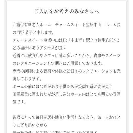
ご入居をお考えのみなさまへ
介護付有料老人ホーム チャームスイート宝塚中山 ホーム長
の河野 恭子と申します。
チャームスイート宝塚中山はJR「中山寺」駅より徒歩約8分ほ
どの場所にありアクセスが良く
近隣には飲食店やカフェ店舗が多いことから、食事やスイーツ
のレクリエーションも定期的にご用意しております。
専門の講師による音楽や体操など日々のレクリエーションも充
実しております。
ホームの前には公園があり子供たちが笑顔で遊ぶ姿が見え
田園風景に囲まれた光が差し込むホーム内はとても明るい雰囲
気です。
皆様にとって毎日が居心地良い生活となるよう、お一人おひと
りに寄り添いながら
精一杯のサービス提供に努めさせていただきます。