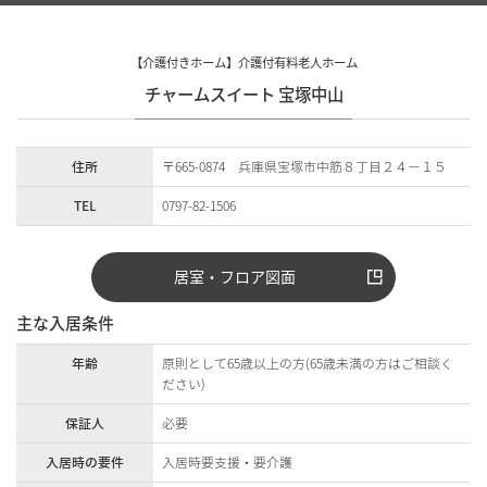
【介護付きホーム】介護付有料老人ホーム
チャームスイート 宝塚中山
住所
〒665-0874 兵庫県宝塚市中筋８丁目２４－１５
TEL
0797-82-1506
居室・フロア図面
主な入居条件
年齢
原則として65歳以上の方(65歳未満の方はご相談く
ださい)
保証人
必要
入居時の要件
入居時要支援・要介護