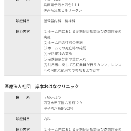
兵庫県伊丹市西台1-1-1
伊丹阪急駅ビルリータ5F
診療科目
循環器内科、精神科
協力内容
(1)ホーム内における定期健康相談及び訪問診療の
実施
(2)ホーム内の往診の実施
(3)ホームでの死亡時の確認
(4)予防接種の実施
(5)定期健康診断の受け入れ
(6)利用者に関して乙従業員が行うカンファレンス
への可能な範囲での参加および助言
医療法人社団 岸本おはなクリニック
住 所
〒663-8176
西宮市甲子園六番町12-9
甲子園六番館203号
診療科目
内科
協力内容
(1)ホーム内における定期健康相談及び訪問診療の