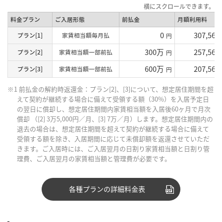
料金プラン
ご入居形態
前払金
月額利用料
0
307,560
プラン[1]
家賃相当額毎月払
円
300万
257,560
プラン[2]
家賃相当額一部前払
円
600万
207,560
プラン[3]
家賃相当額一部前払
円
※1 前払金の解約時返還金：プラン[2]、[3]について、想定居住期間を超
えて契約が継続する場合に備えて受領する額（30%）を入居予定日
の翌日に償却し、想定居住期間内家賃相当額を入居後60ヶ月で月次
償却 （[2] 3万5,000円／月、[3] 7万／月）します。想定居住期間内の
退去の場合は、想定居住期間を超えて契約が継続する場合に備えて
受領する額を除き、入居期間に応じて未償却額を返還させていただ
きます。ご入居時には、ご入居翌月の日割り家賃相当額と日割り管
理費、ご入居翌月の家賃相当額と管理費が必要です。
各種プランの詳細料金表