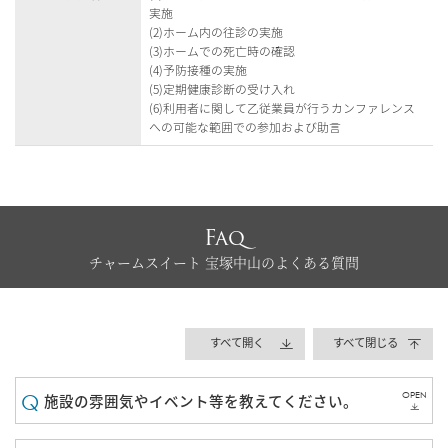
実施
(2)ホーム内の往診の実施
(3)ホームでの死亡時の確認
(4)予防接種の実施
(5)定期健康診断の受け入れ
(6)利用者に関して乙従業員が行うカンファレンス
への可能な範囲での参加および助言
Faq
チャームスイート 宝塚中山のよくある質問
すべて開く
すべて閉じる
OPEN
施設の雰囲気やイベント等を教えてください。