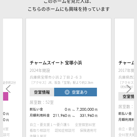
このホームを見た人は、
こちらのホームにも興味を持っています
チャームスイート 宝塚小浜
チャーム
2024年開設
2017年開
兵庫県宝塚市小浜２丁目２-６３
兵庫県西宮
り徒歩約2分
［アクセス］JR、阪急「宝塚」駅より約2.3km
［アクセス］
（約650m）
空室あり
空室情報
中
空室情
居室数：52室
居室数：5
前払い金
0
7,200,000
円
円
〜
000
前払い金
円
月額利用料金
211,960
331,960
円
円
〜
190
月額利用料
円
自立・要支援１～要介護５
全室個室80室
100室
自立・要支
看取り相談可
認知症相談可
保険適用可
相談可
全93室夫婦
体験入居可