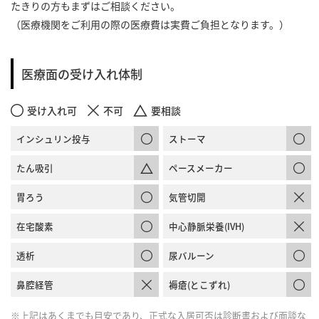
たきりの方もまずはご相談ください。
（医療機関をご利用の際の医療費は実費ご負担となります。）
医療面の受け入れ体制
受け入れ可
不可
要相談
インシュリン投与
ストーマ
たん吸引
ペースメーカー
胃ろう
気管切開
在宅酸素
中心静脈栄養(IVH)
透析
尿バルーン
鼻腔経管
褥瘡(とこずれ)
※上記はあくまでも目安であり、正式な入居可否は診断書および面談な