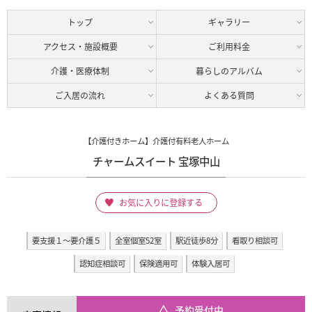
トップ
ギャラリー
アクセス・施設概要
ご利用料金
介護・医療体制
暮らしのアルバム
ご入居の流れ
よくある質問
【介護付きホーム】介護付有料老人ホーム
チャームスイート 宝塚中山
お気に入りに登録する
要支援１～要介護５
全室個室52室
駅近徒歩8分
看取り相談可
認知症相談可
保険適用可
体験入居可
予約受付中