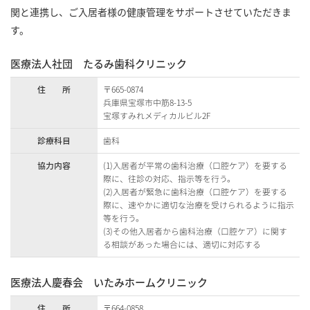
関と連携し、ご入居者様の健康管理をサポートさせていただきま
す。
医療法人社団 たるみ歯科クリニック
住 所
〒665-0874
兵庫県宝塚市中筋8-13-5
宝塚すみれメディカルビル2F
診療科目
歯科
協力内容
(1)入居者が平常の歯科治療（口腔ケア）を要する
際に、往診の対応、指示等を行う。
(2)入居者が緊急に歯科治療（口腔ケア）を要する
際に、速やかに適切な治療を受けられるように指示
等を行う。
(3)その他入居者から歯科治療（口腔ケア）に関す
る相談があった場合には、適切に対応する
医療法人慶春会 いたみホームクリニック
住 所
〒664-0858