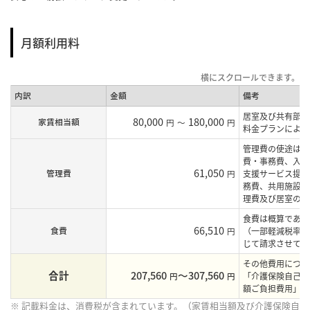
月額利用料
内訳
金額
備考
居室及び共有部の
80,000
180,000
家賃相当額
円
～
円
料金プランにより
管理費の使途は、
費・事務費、入居
61,050
管理費
円
支援サービス提供
務費、共用施設等
理費及び居室の水
食費は概算であり
66,510
食費
円
（一部軽減税率を
じて請求させてい
その他費用につき
合計
207,560
〜307,560
円
円
「介護保険自己負
額ご負担費用」を
※ 記載料金は、消費税が含まれています。（家賃相当額及び介護保険自