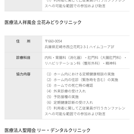
（7）利用者に関して乙従業員が行うカンファレン
スへの可能な範囲での参加および助言
医療法人祥風会 立花みどりクリニック
住 所
〒660-0054
兵庫県尼崎市西立花町2-3-1 ハイムコーア1F
診療科目
内科・胃腸科（消化器）・肛門科（大腸肛門科）・
リハビリテーション科（整形外科）・精神科
協力内容
（1）ホーム内における定期健康相談の実施
（2）ホーム内の往診（緊急時を含む）の実施
（3）ホームでの死亡時の確認
（4）外来診療の受け入れ
（5）予防接種の実施
（6）定期健康診断の受け入れ
（7）利用者に関して乙従業員が行うカンファレン
スへの可能な範囲での参加および助言
医療法人聖翔会 リー・デンタルクリニック