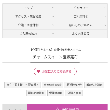
トップ
ギャラリー
アクセス・施設概要
ご利用料金
介護・医療体制
暮らしのアルバム
ご入居の流れ
よくある質問
【介護付きホーム】介護付有料老人ホーム
チャームスイート 宝塚売布
お気に入りに登録する
自立・要支援１～要介護５
全室個室100室
駅近徒歩2分
看取り相談可
認知症相談可
保険適用可
体験入居可
予約受付中