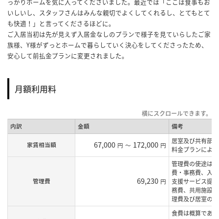
っかりホームを気に入ってくださいました。最近では「ここは食事もお
いしいし、スタッフさんはみんな親切でよくしてくれるし、とてもとて
も快適！」と言ってくださるほどに。
ご入居当初は先が見えず入居金なしのプランで様子を見ていらしたご家
族様、Y様がずっとホームで暮らしていく決心をしてくださったため、
安心して前払金プランに変更されました。
月額利用料
内訳
金額
備考
居室及び共有部の
67,000
172,000
家賃相当額
円
～
円
料金プランにより
管理費の使途は、
費・事務費、入居
69,230
管理費
円
支援サービス提供
務費、共用施設等
理費及び居室の水
食費は概算であり