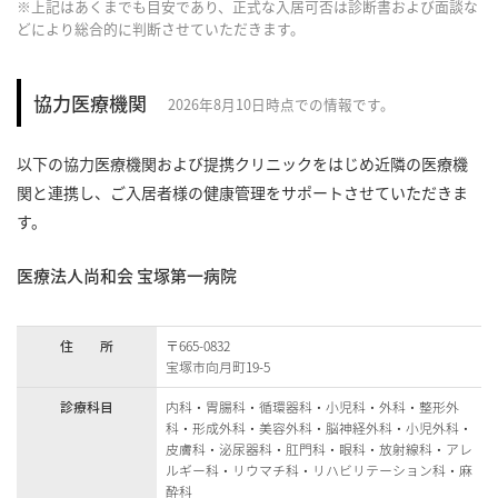
※上記はあくまでも目安であり、正式な入居可否は診断書および面談な
どにより総合的に判断させていただきます。
協力医療機関
2026年8月10日時点での情報です。
以下の協力医療機関および提携クリニックをはじめ近隣の医療機
関と連携し、ご入居者様の健康管理をサポートさせていただきま
す。
医療法人尚和会 宝塚第一病院
住 所
〒665-0832
宝塚市向月町19-5
診療科目
内科・胃腸科・循環器科・小児科・外科・整形外
科・形成外科・美容外科・脳神経外科・小児外科・
皮膚科・泌尿器科・肛門科・眼科・放射線科・アレ
ルギー科・リウマチ科・リハビリテーション科・麻
酔科