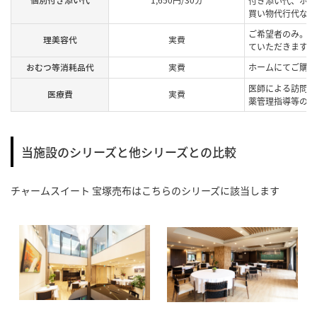
付き添い代、ホー
買い物代行代など
ご希望者のみ。提
理美容代
実費
ていただきます。
おむつ等消耗品代
実費
ホームにてご購入
医師による訪問診
医療費
実費
薬管理指導等の費
当施設のシリーズと他シリーズとの比較
チャームスイート 宝塚売布
はこちらのシリーズに該当します