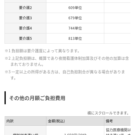
要介護2
609単位
要介護3
679単位
要介護4
744単位
要介護5
813単位
※1 負担額は要介護度によって異なります。
※2 上記負担額は、概算であり夜間看護体制加算及びその他の加算は含
まれておりません。
※3 一定以上の所得がある方は、自己負担割合が異なる場合がありま
す。
その他の月額ご負担費用
内訳
金額(税込)
備考
協力医療機関以外
個別付き添い代
1,650円/30分