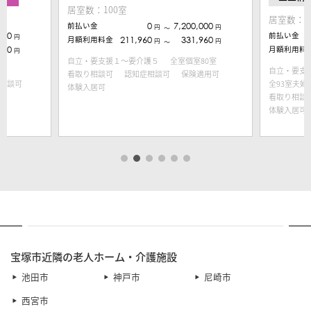
居室数：100室
居室数：1
前払い金
0
7,200,000
円
円
〜
000
前払い金
円
月額利用料金
211,960
331,960
円
円
〜
560
月額利用料
円
自立・要支援１～要介護５
全室個室80室
自立・要支
看取り相談可
認知症相談可
保険適用可
相談可
全93室夫婦
体験入居可
看取り相談
体験入居可
宝塚市近隣の老人ホーム・介護施設
池田市
神戸市
尼崎市
西宮市