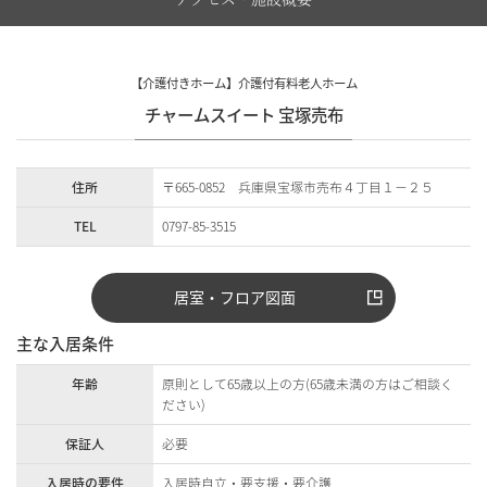
【介護付きホーム】介護付有料老人ホーム
チャームスイート 宝塚売布
住所
〒665-0852 兵庫県宝塚市売布４丁目１－２５
TEL
0797-85-3515
居室・フロア図面
主な入居条件
年齢
原則として65歳以上の方(65歳未満の方はご相談く
ださい)
保証人
必要
入居時の要件
入居時自立・要支援・要介護