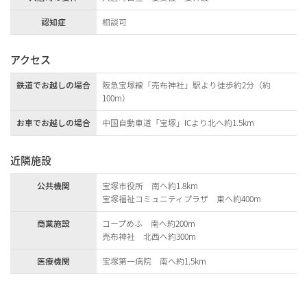
認知症
相談可
アクセス
鉄道でお越しの場合
阪急宝塚線「売布神社」駅より徒歩約2分（約
100m）
お車でお越しの場合
中国自動車道「宝塚」ICより北へ約1.5km
近隣施設
公共機関
宝塚市役所 南へ約1.8km
宝塚福祉コミュニティプラザ 東へ約400m
商業施設
コープめふ 南へ約200m
売布神社 北西へ約300m
医療機関
宝塚第一病院 南へ約1.5km