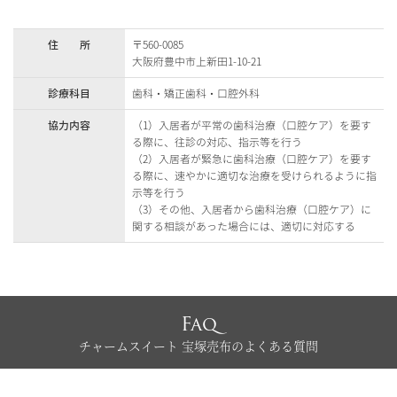
住 所
〒560-0085
大阪府豊中市上新田1-10-21
診療科目
歯科・矯正歯科・口腔外科
協力内容
（1）入居者が平常の歯科治療（口腔ケア）を要す
る際に、往診の対応、指示等を行う
（2）入居者が緊急に歯科治療（口腔ケア）を要す
る際に、速やかに適切な治療を受けられるように指
示等を行う
（3）その他、入居者から歯科治療（口腔ケア）に
関する相談があった場合には、適切に対応する
Faq
チャームスイート 宝塚売布のよくある質問