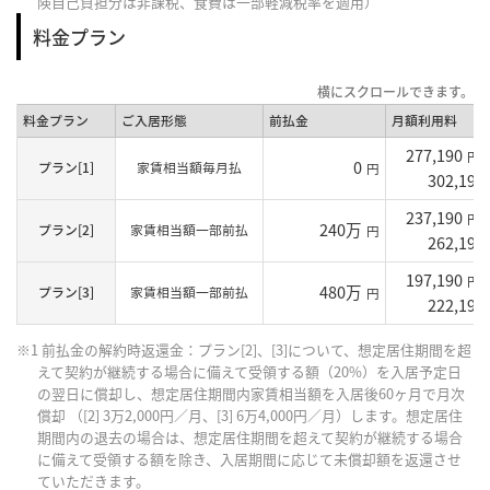
険自己負担分は非課税、食費は一部軽減税率を適用）
料金プラン
料金プラン
ご入居形態
前払金
月額利用料
277,190
円
0
プラン[1]
家賃相当額毎月払
円
302,190
237,190
円
240万
プラン[2]
家賃相当額一部前払
円
262,190
197,190
円
480万
プラン[3]
家賃相当額一部前払
円
222,190
※1 前払金の解約時返還金：プラン[2]、[3]について、想定居住期間を超
えて契約が継続する場合に備えて受領する額（20%）を入居予定日
の翌日に償却し、想定居住期間内家賃相当額を入居後60ヶ月で月次
償却 （[2] 3万2,000円／月、[3] 6万4,000円／月）します。想定居住
期間内の退去の場合は、想定居住期間を超えて契約が継続する場合
に備えて受領する額を除き、入居期間に応じて未償却額を返還させ
ていただきます。