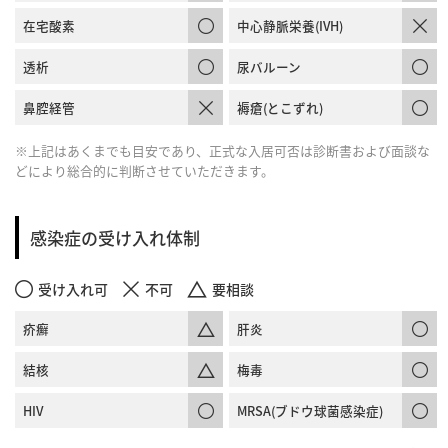
在宅酸素
中心静脈栄養(IVH)
透析
尿バルーン
鼻腔経管
褥瘡(とこずれ)
※上記はあくまでも目安であり、正式な入居可否は診断書および面談な
どにより総合的に判断させていただきます。
感染症の受け入れ体制
受け入れ可
不可
要相談
疥癬
肝炎
結核
梅毒
HIV
MRSA(ブドウ球菌感染症)