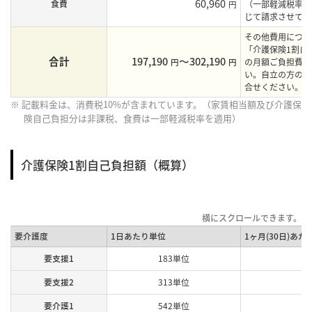
60,960
食費
円
（一部軽減税率を
じて請求させてい
その他費用につき
「介護保険1割自
合計
197,190
〜302,190
円
円
の月額ご負担費用
い。自立の方の月
合せください。
※ 記載料金は、消費税10%が含まれています。（家賃相当額及び介護保
険自己負担分は非課税、食費は一部軽減税率を適用）
介護保険1割自己負担額（概算）
要介護度
1日あたり単位
1ヶ月(30日)あた
要支援1
183単位
要支援2
313単位
要介護1
542単位