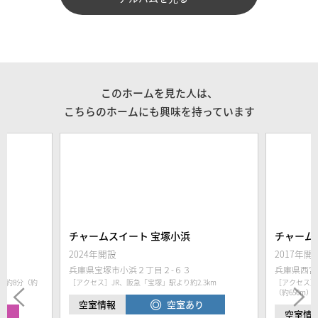
このホームを見た人は、
こちらのホームにも興味を持っています
チャームスイート 宝塚小浜
チャーム
2024年開設
2017年開
兵庫県宝塚市小浜２丁目２-６３
兵庫県西宮
歩約8分（約
［アクセス］JR、阪急「宝塚」駅より約2.3km
［アクセス］
（約650m）
空室あり
空室情報
中
空室情