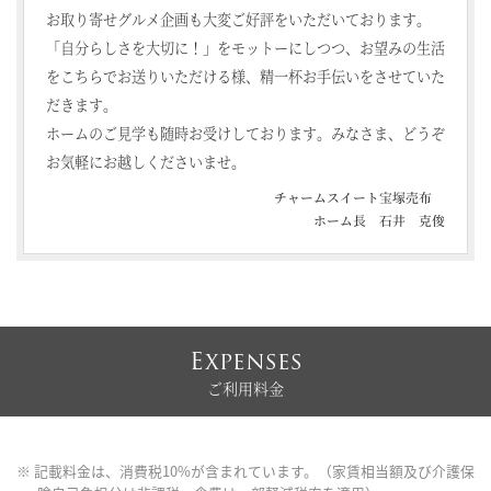
お取り寄せグルメ企画も大変ご好評をいただいております。
「自分らしさを大切に！」をモットーにしつつ、お望みの生活
をこちらでお送りいただける様、精一杯お手伝いをさせていた
だきます。
ホームのご見学も随時お受けしております。みなさま、どうぞ
お気軽にお越しくださいませ。
チャームスイート宝塚売布
ホーム長 石井 克俊
Expenses
ご利用料金
※ 記載料金は、消費税10%が含まれています。（家賃相当額及び介護保