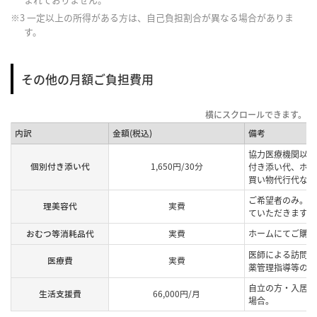
※3 一定以上の所得がある方は、自己負担割合が異なる場合がありま
す。
その他の月額ご負担費用
内訳
金額(税込)
備考
協力医療機関以外
個別付き添い代
1,650円/30分
付き添い代、ホー
買い物代行代など
ご希望者のみ。提
理美容代
実費
ていただきます。
おむつ等消耗品代
実費
ホームにてご購入
医師による訪問診
医療費
実費
薬管理指導等の費
自立の方・入居中
生活支援費
66,000円/月
場合。