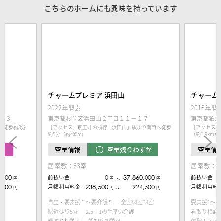
こちらのホームにも興味を持っています
チャームプレミア 浜田山
チャーム
2022年開設
2018年開
２３
東京都杉並区浜田山２丁目１１－１７
東京都狛江
り徒歩約8分
［アクセス］京王井の頭線「浜田山」駅より南西へ徒歩
［アクセス］
約5分（約400m)
（約1.9km）
中
空室残りわずか
空室情報
空室情
居室数：63室
居室数：6
,000
前払い金
0
37,860,000
前払い金
円
円
円
〜
,000
月額利用料金
238,500
924,500
月額利用料
円
円
円
〜
自立・要支援１～要介護５
全室個室34室
要支援1～要
駅近徒歩5分
2.5：1の手厚い介護
看取り相談
看取り相談可
認知症相談可
体験入居可