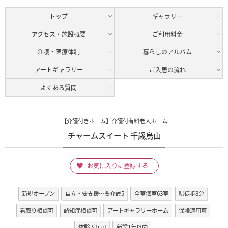
トップ
ギャラリー
アクセス・施設概要
ご利用料金
介護・医療体制
暮らしのアルバム
アートギャラリー
ご入居の流れ
よくある質問
【介護付きホーム】介護付有料老人ホーム
チャームスイート 千歳烏山
お気に入りに登録する
新規オープン
自立・要支援～要介護5
全室個室63室
駅徒歩8分
看取り相談可
認知症相談可
アートギャラリーホーム
保険適用可
体験入居可
新設1年以内