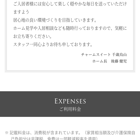
ご入居者様には安心して楽しく穏やかな毎日を送っていただけ
ますよう
居心地の良い環境づくりを目指していきます。
ホーム見学や入居相談なども随時行っておりますので、気軽に
お立ち寄りください。
スタッフ一同心よりお待ち申しております。
チャームスイート 千歳烏山
ホーム長 後藤 健児
Expenses
ご利用料金
※ 記載料金は、消費税が含まれています。（家賃相当額及び介護保険自
己負担分は非課税、食費は一部軽減税率を適用）