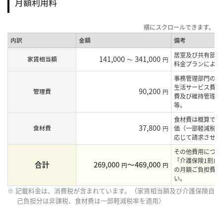
月額利用料
内訳
金額
備考
居室及び共有部の
141,000
341,000
家賃相当額
～
円
料金プランにより
事務管理部門の人
生活サービス費、
90,200
管理費
円
費及び維持管理費
等。
食材費は概算であ
37,800
食材費
円
価（一部軽減税率
応じて請求させて
その他費用につき
「介護保険1割自
合計
269,000
〜469,000
円
円
の月額ご負担費用
い。
※ 記載料金は、消費税が含まれています。（家賃相当額及び介護保険自
己負担分は非課税、食材費は一部軽減税率を適用）