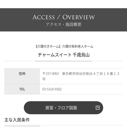
Access / Overview
アクセス・施設概要
【介護付きホーム】介護付有料老人ホーム
チャームスイート 千歳烏山
住所
〒157-0063 東京都世田谷区粕谷４丁目１６番１３
号
TEL
03-5314-9362
居室・フロア図面
主な入居条件