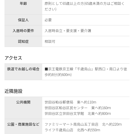
年齢
原則として65歳以上の方(65歳未満の方はご相談く
ださい)
保証人
必要
入居時の要件
入居時自立・要支援・要介護
認知症
相談可
アクセス
鉄道でお越しの場合
■京王電鉄京王線「千歳烏山」駅西口・南口より徒
歩約8分(約600m)
近隣施設
公共機関
世田谷粕谷郵便局 東へ約110m
世田谷区粕谷区民センター 東へ約160ｍ
世田谷区立世田谷文学館 北東へ約800ｍ
公園・商業施設など
ファミリーマート南烏山五丁目店 北へ約220ｍ
ライフ千歳烏山店 北西へ約550ｍ