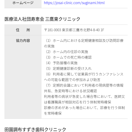
ホームページ
https://josai-clinic.com/suginami.html
医療法人社団寿恵会 三鷹東クリニック
住 所
〒181-0003 東京都三鷹市北野4-8-40 1F
協力内容
（1）ホーム内における定期健康相談及び訪問診療
の実施
（2）ホーム内の往診の実施
（3）ホームでの死亡時の確認
（4）予防接種の実施
（5）定期健康診断の受け入れ
（6）利用者に関して従業員が行うカンファレンス
への可能な範囲での参加および助言
（7）定期的会議において利用者の現病歴等の情報
共有、急変時等における状況確認
利用者等の病状が急変した場合等において、医師又
は看護職員が相談対応を行う体制常時確保
診療の求めがあった場合において、診療を行う体制
を常時確保
田園調布すずき歯科クリニック