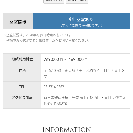
空室あり
空室情報
（すぐにご案内が可能です。）
※空室状況は、2026年8月9日時点のものです。
待機の方の状況など詳細はホームへお問い合せください。
月額利用料金
269,000
469,000
〜
円
円
住所
〒157-0063 東京都世田谷区粕谷４丁目１６番１３
号
TEL
03-5314-9362
アクセス情報
京王電鉄京王線「千歳烏山」駅西口・南口より徒歩
約8分(約600m)
INFORMATION