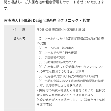
関と連携し、ご入居者様の健康管理をサポートさせていただきま
す。
医療法人社団Life Design 城西在宅クリニック・杉並
住 所
〒168-0063 東京都杉並区和泉3-58-21
協力内容
（1）ホーム内における定期健康相談及び訪問診療
の実施
（2）ホーム内の往診の実施
（3）ホームでの死亡時の確認
（4）予防接種の実施
（5）定期健康診断の受け入れ
（6）利用者に関して従業員が行うカンファレンス
への可能な範囲での参加および助言
（7）利用者の受診や入院先の相談および案内
（8）定期的会議において利用者の現病歴等の情報
共有、急変時等における状況確認
利用者等の病状が急変した場合等において、医師又
は看護職員が相談対応を行う体制常時確保
診療の求めがあった場合において、診療を行う体制
を常時確保