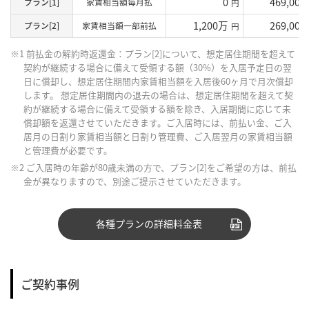
0
469,000
プラン[1]
家賃相当額毎月払
円
1,200万
269,000
プラン[2]
家賃相当額一部前払
円
※1 前払金の解約時返還金：プラン[2]について、想定居住期間を超えて
契約が継続する場合に備えて受領する額（30%）を入居予定日の翌
日に償却し、想定居住期間内家賃相当額を入居後60ヶ月で月次償却
します。 想定居住期間内の退去の場合は、想定居住期間を超えて契
約が継続する場合に備えて受領する額を除き、入居期間に応じて未
償却額を返還させていただきます。ご入居時には、前払い金、ご入
居月の日割り家賃相当額と日割り管理費、ご入居翌月の家賃相当額
と管理費が必要です。
※2 ご入居時の年齢が80歳未満の方で、プラン[2]をご希望の方は、前払
金が異なりますので、別途ご提示させていただきます。
各種プランの詳細料金表
ご契約事例