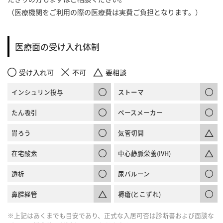
（医療機関をご利用の際の医療費は実費ご負担となります。）
医療面の受け入れ体制
受け入れ可
不可
要相談
インシュリン投与
ストーマ
たん吸引
ペースメーカー
胃ろう
気管切開
在宅酸素
中心静脈栄養(IVH)
透析
尿バルーン
鼻腔経管
褥瘡(とこずれ)
※上記はあくまでも目安であり、正式な入居可否は診断書および面談な