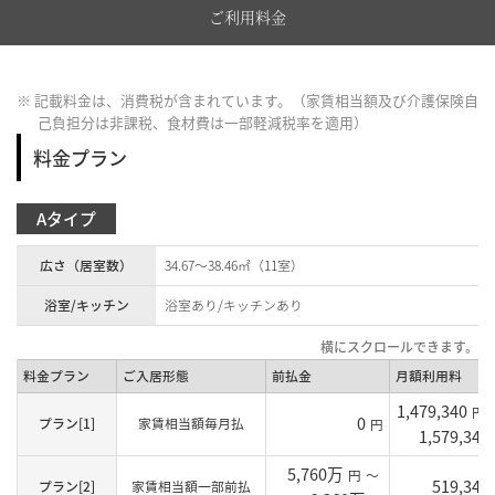
ご利用料金
※ 記載料金は、消費税が含まれています。（家賃相当額及び介護保険自
己負担分は非課税、食材費は一部軽減税率を適用）
料金プラン
Aタイプ
広さ（居室数）
34.67～38.46㎡（11室）
浴室/キッチン
浴室あり/キッチンあり
料金プラン
ご入居形態
前払金
月額利用料
1,479,340
円
0
プラン[1]
家賃相当額毎月払
円
1,579,340
5,760万
円
～
519,340
プラン[2]
家賃相当額一部前払