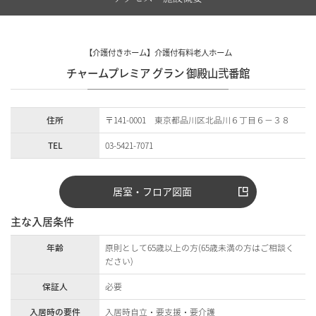
【介護付きホーム】介護付有料老人ホーム
チャームプレミア グラン 御殿山弐番館
住所
〒141-0001 東京都品川区北品川６丁目６－３８
TEL
03-5421-7071
居室・フロア図面
主な入居条件
年齢
原則として65歳以上の方(65歳未満の方はご相談く
ださい)
保証人
必要
入居時の要件
入居時自立・要支援・要介護