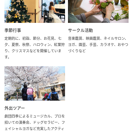
季節行事
サークル活動
定期的に、初詣、節分、お花見、七
音楽鑑賞、映画鑑賞、ネイルサロン、
夕、夏祭、秋祭、ハロウィン、紅葉狩
ヨガ、園芸、手芸、カラオケ、おやつ
り、クリスマスなどを開催していま
づくりなど
す。
外出ツアー
劇団四季によるミュージカル、プロを
招いての演奏会、ドッグセラピー、フ
ェイシャルヨガなど充実したアクティ