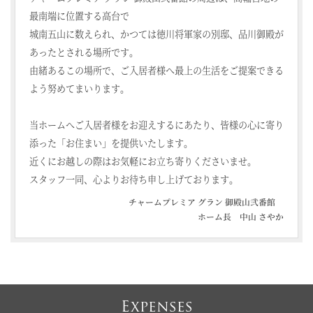
最南端に位置する高台で
城南五山に数えられ、かつては徳川将軍家の別邸、品川御殿が
あったとされる場所です。
由緒あるこの場所で、ご入居者様へ最上の生活をご提案できる
よう努めてまいります。
当ホームへご入居者様をお迎えするにあたり、皆様の心に寄り
添った「お住まい」を提供いたします。
近くにお越しの際はお気軽にお立ち寄りくださいませ。
スタッフ一同、心よりお待ち申し上げております。
チャームプレミア グラン 御殿山弐番館
ホーム長 中山 さやか
Expenses