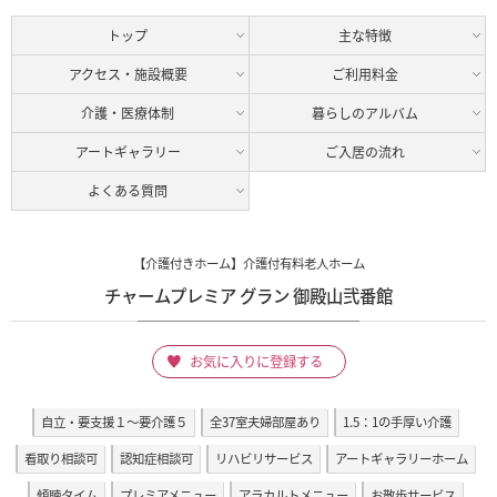
トップ
主な特徴
アクセス・施設概要
ご利用料金
介護・医療体制
暮らしのアルバム
アートギャラリー
ご入居の流れ
よくある質問
【介護付きホーム】介護付有料老人ホーム
チャームプレミア グラン 御殿山弐番館
お気に入りに登録する
自立・要支援１～要介護５
全37室夫婦部屋あり
1.5：1の手厚い介護
看取り相談可
認知症相談可
リハビリサービス
アートギャラリーホーム
傾聴タイム
プレミアメニュー
アラカルトメニュー
お散歩サービス