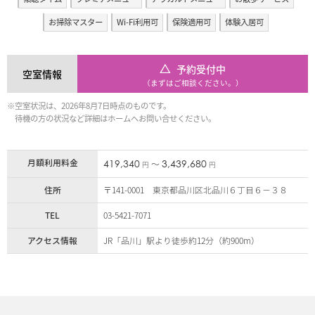
お掃除マスター
Wi-Fi利用可
保険適用可
体験入居可
予約受付中
空室情報
（まずはご相談ください。）
※空室状況は、2026年8月7日時点のものです。
待機の方の状況など詳細はホームへお問い合せください。
月額利用料金
419,340
3,439,680
〜
円
円
住所
〒141-0001 東京都品川区北品川６丁目６－３８
TEL
03-5421-7071
アクセス情報
JR「品川」駅より徒歩約12分（約900m）