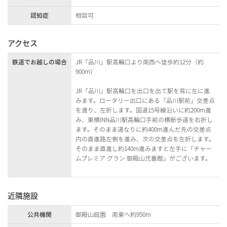
認知症
相談可
アクセス
鉄道でお越しの場合
JR「品川」駅高輪口より南西へ徒歩約12分（約
900m）
JR「品川」駅高輪口を出口を出て駅を背に左に進
みます。ロータリー出口にある「品川駅前」交差点
を渡り、左折します。国道15号線沿いに約200m進
み、東横INN品川駅高輪口手前の横断歩道を右折し
ます。そのまま道なりに約400m進んだ先の交差点
内の直進路左側を進み、次の交差点を左折します。
そのまま直進し約140m進みますと左手に「チャー
ムプレミア グラン 御殿山弐番館」がございます。
近隣施設
公共機関
御殿山庭園 南東へ約950m