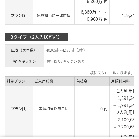
6,360万
円
6,360万
円
～
419,340
プラン[3]
家賃相当額一部前払
6,960万
円
Bタイプ（2人入居可能）
広さ（居室数）
40.02㎡～42.78㎡（8室）
浴室/キッチン
浴室あり/キッチンあり
料金プラン
ご入居形態
前払金
月額利用料
1人利用
1,891,340
1,991,340
～
0
プラン[1]
家賃相当額毎月払
円
2人利用
2,100,680
2,200,680
～
1人利用