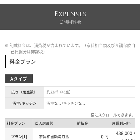
Expenses
ご利用料金
※ 記載料金は、消費税が含まれています。（家賃相当額及び介護保険自
己負担分は非課税）
料金プラン
Aタイプ
広さ（居室数）
約22㎡（45室）
浴室/キッチン
浴室なし/キッチンなし
料金プラン
ご入居形態
前払金
月額利用料
438,000
円
0
プラン[1]
家賃相当額毎月払
円