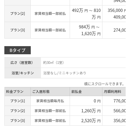
544,000
492万
810
356,000
円
～
円
プラン[2]
家賃相当額一部前払
万
409,000
円
984万
円
～
274,000
プラン[3]
家賃相当額一部前払
1,620万
円
Bタイプ
広さ（居室数）
約30㎡（1室）
浴室/キッチン
浴室なし/ミニキッチンあり
料金プラン
ご入居形態
前払金
月額利用料
0
776,000
プラン[1]
家賃相当額毎月払
円
1,260万
566,000
プラン[2]
家賃相当額一部前払
円
2,520万
356,000
プラン[3]
家賃相当額一部前払
円