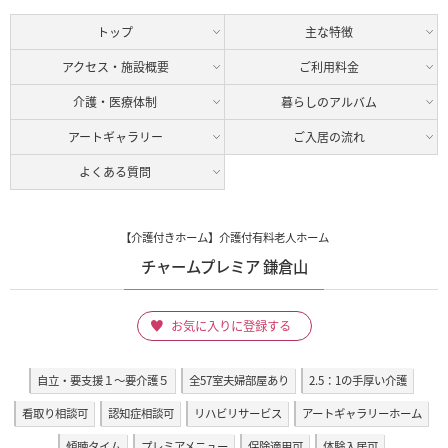
トップ
主な特徴
アクセス・施設概要
ご利用料金
介護・医療体制
暮らしのアルバム
アートギャラリー
ご入居の流れ
よくある質問
【介護付きホーム】介護付有料老人ホーム
チャームプレミア 鎌倉山
お気に入りに登録する
自立・要支援１～要介護５
全57室夫婦部屋あり
2.5：1の手厚い介護
看取り相談可
認知症相談可
リハビリサービス
アートギャラリーホーム
傾聴タイム
プレミアメニュー
保険適用可
体験入居可