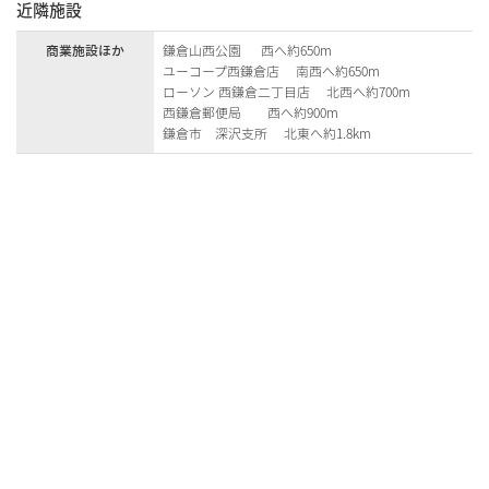
近隣施設
商業施設ほか
鎌倉山西公園 西へ約650m
ユーコープ西鎌倉店 南西へ約650m
ローソン 西鎌倉二丁目店 北西へ約700m
西鎌倉郵便局 西へ約900m
鎌倉市 深沢支所 北東へ約1.8km