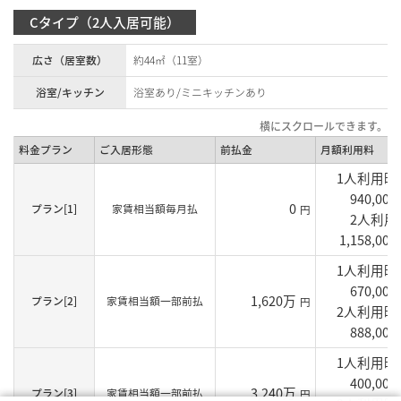
Cタイプ（2人入居可能）
広さ（居室数）
約44㎡（11室）
浴室/キッチン
浴室あり/ミニキッチンあり
料金プラン
ご入居形態
前払金
月額利用料
1人利用
940,000
0
プラン[1]
家賃相当額毎月払
円
2人利用
1,158,000
1人利用
670,000
1,620万
プラン[2]
家賃相当額一部前払
円
2人利用
888,000
1人利用
400,000
3,240万
プラン[3]
家賃相当額一部前払
円