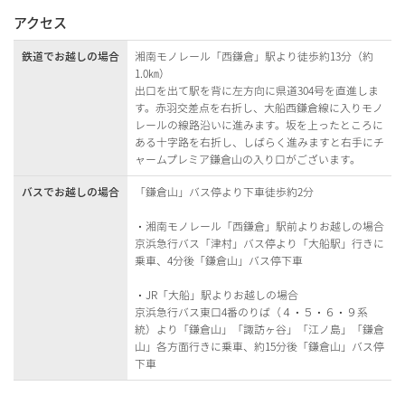
アクセス
鉄道でお越しの場合
湘南モノレール「西鎌倉」駅より徒歩約13分（約
1.0㎞）
出口を出て駅を背に左方向に県道304号を直進しま
す。赤羽交差点を右折し、大船西鎌倉線に入りモノ
レールの線路沿いに進みます。坂を上ったところに
ある十字路を右折し、しばらく進みますと右手にチ
ャームプレミア鎌倉山の入り口がございます。
バスでお越しの場合
「鎌倉山」バス停より下車徒歩約2分
・湘南モノレール「西鎌倉」駅前よりお越しの場合
京浜急行バス「津村」バス停より「大船駅」行きに
乗車、4分後「鎌倉山」バス停下車
・JR「大船」駅よりお越しの場合
京浜急行バス東口4番のりば（４・５・６・９系
統）より「鎌倉山」「諏訪ヶ谷」「江ノ島」「鎌倉
山」各方面行きに乗車、約15分後「鎌倉山」バス停
下車