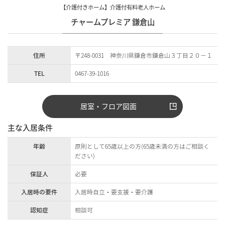
【介護付きホーム】介護付有料老人ホーム
チャームプレミア 鎌倉山
住所
〒248-0031 神奈川県鎌倉市鎌倉山３丁目２０−１
TEL
0467-39-1016
居室・フロア図面
主な入居条件
年齢
原則として65歳以上の方(65歳未満の方はご相談く
ださい)
保証人
必要
入居時の要件
入居時自立・要支援・要介護
認知症
相談可