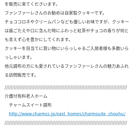
を販売に来てくださいます。
ファンファーレさんのお勧めは自家製クッキーです。
チョココロネやクリームパンなども優しいお味ですが、クッキー
は歯ごたえや口に含んだ時にふわっと紅茶やチョコの香りが何と
も言えず心を豊かにしてくれます。
クッキーを目当てに買い物にいらっしゃるご入居者様も多数いら
っしゃいます。
地元調布の方にも愛されているファンファーレさんの魅力あふれ
る訪問販売です。
////////////////////////////////////////////////////////////////////////////////
介護付有料老人ホーム
チャームスイート調布
http://www.charmcc.jp/east_homes/charmsuite_chouhu/
////////////////////////////////////////////////////////////////////////////////