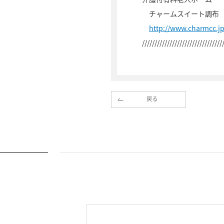
チャームスイート調布
http://www.charmcc.j
////////////////////////////////
戻る