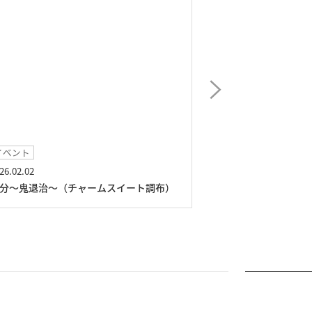
イベント
イベント
26.02.02
2026.01.11
分～鬼退治～（チャームスイート調布）
獅子舞演舞（チャ