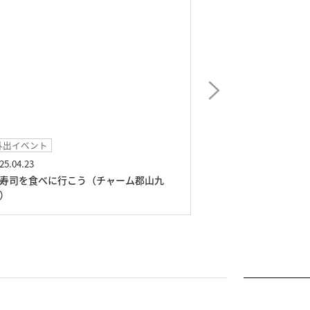
出イベント
日常レクリエ―ショ
5.04.23
2025.03.14
寿司を食べに行こう（チャーム郡山九
折り紙サークル（
）