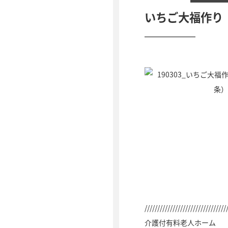
いちご大福作り
////////////////////////////////
介護付有料老人ホーム