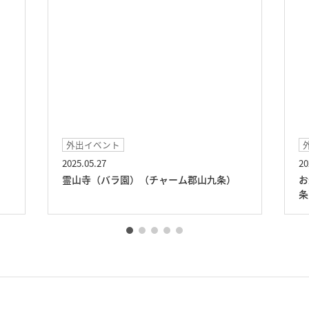
外出イベント
外
2025.05.27
202
霊山寺（バラ園）（チャーム郡山九条）
お
条