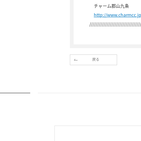
チャーム郡山九条
http://www.charmcc.j
////////////////////////////////
戻る