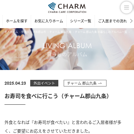
ホームを探す
お気に入りホーム
シリーズ一覧
ご入居までの流れ
老人ホーム
奈良県
大和郡山市
チャーム 郡山九条
チャーム 郡山九条 の暮らしのアルバム一覧
お
LIVING ALBUM
暮らしのアルバム
2025.04.23
外出イベント
チャーム 郡山九条
お寿司を食べに行こう（チャーム郡山九条）
外食となれば『お寿司が食べたい』と言われるご入居者様が多
く、ご要望にお応えをさせていただきました。