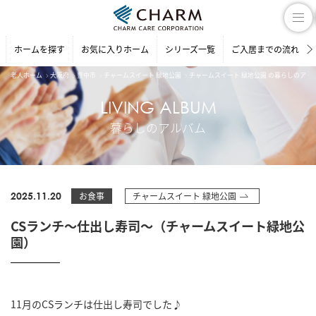
ホームを探す
お気に入りホーム
シリーズ一覧
ご入居までの流れ
老人ホーム
大阪府
豊中市
チャームスイート 緑地公園
チャームスイート 緑地公園 の暮らしのアル
LIVING ALBUM
暮らしのアルバム
2025.11.20
お食事
チャームスイート 緑地公園
CSランチ～仕出し寿司～（チャームスイート緑地公
園）
11月のCSランチは仕出し寿司でした♪