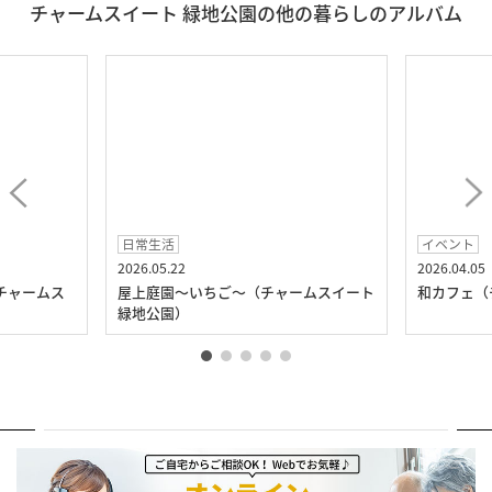
チャームスイート 緑地公園の他の暮らしのアルバム
日常生活
イベント
2026.05.22
2026.04.05
チャームス
屋上庭園～いちご～（チャームスイート
和カフェ（
緑地公園）