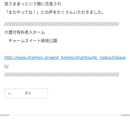
皆さまあっという間に完食され
「またやってね！」との声をたくさんいただきました。
///////////////////////////////////////////////////////////////////////////////
介護付有料老人ホーム
チャームスイート緑地公園
http://www.charmcc.jp/west_homes/charmsuite_ryokuchikoue
n/
///////////////////////////////////////////////////////////////////////////////
戻る