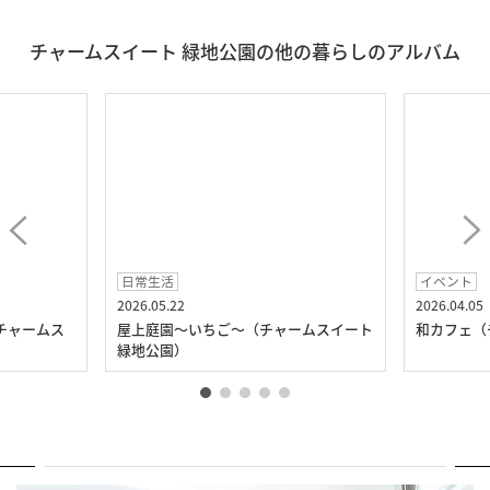
チャームスイート 緑地公園の他の暮らしのアルバム
日常生活
イベント
2026.05.22
2026.04.05
チャームス
屋上庭園～いちご～（チャームスイート
和カフェ（
緑地公園）