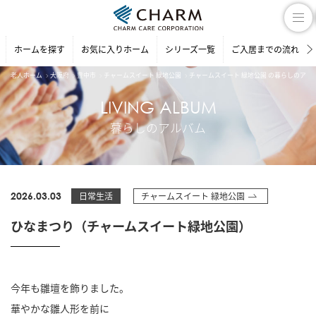
ホームを探す
お気に入りホーム
シリーズ一覧
ご入居までの流れ
老人ホーム
大阪府
豊中市
チャームスイート 緑地公園
チャームスイート 緑地公園 の暮らしのアル
LIVING ALBUM
暮らしのアルバム
2026.03.03
日常生活
チャームスイート 緑地公園
ひなまつり（チャームスイート緑地公園）
今年も雛壇を飾りました。
華やかな雛人形を前に