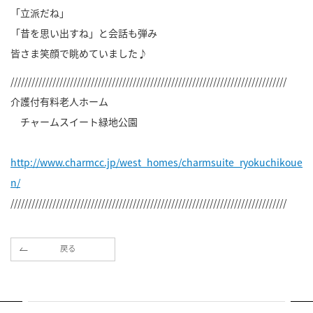
「立派だね」
「昔を思い出すね」と会話も弾み
皆さま笑顔で眺めていました♪
///////////////////////////////////////////////////////////////////////////////
介護付有料老人ホーム
チャームスイート緑地公園
http://www.charmcc.jp/west_homes/charmsuite_ryokuchikoue
n/
///////////////////////////////////////////////////////////////////////////////
戻る