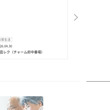
常生活
イベント
.04.30
2026.03.06
レク（チャーム府中番場）
デパ地下移動販売（