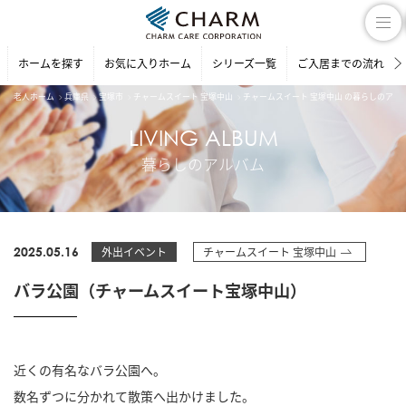
ホームを探す
お気に入りホーム
シリーズ一覧
ご入居までの流れ
老人ホーム
兵庫県
宝塚市
チャームスイート 宝塚中山
チャームスイート 宝塚中山 の暮らしのアル
LIVING ALBUM
暮らしのアルバム
2025.05.16
外出イベント
チャームスイート 宝塚中山
バラ公園（チャームスイート宝塚中山）
近くの有名なバラ公園へ。
数名ずつに分かれて散策へ出かけました。