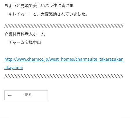
ちょうど見頃で美しいバラ達に皆さま
「キレイねー」と、大変感動されていました。
//////////////////////////////////////////////////////////////////////////////////
介護付有料老人ホーム
チャーム宝塚中山
http://www.charmcc.jp/west_homes/charmsuite_takarazukan
akayama/
//////////////////////////////////////////////////////////////////////////////////
戻る