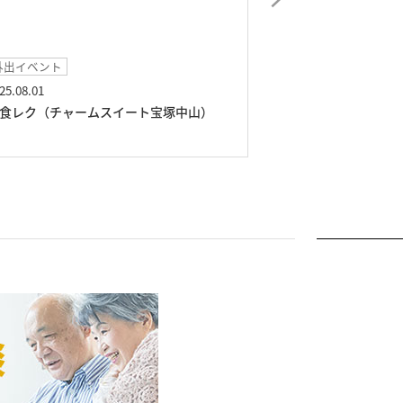
外出イベント
日常レクリエ―シ
25.08.01
2025.07.04
食レク（チャームスイート宝塚中山）
麻雀に挑戦！（チ
山）