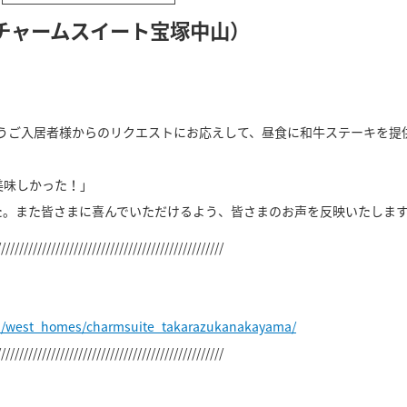
チャームスイート宝塚中山）
いうご入居者様からのリクエストにお応えして、昼食に和牛ステーキを提
美味しかった！」
た。また皆さまに喜んでいただけるよう、皆さまのお声を反映いたしま
//////////////////////////////////////////////////
jp/west_homes/charmsuite_takarazukanakayama/
//////////////////////////////////////////////////