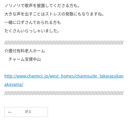
ノリノリで歌声を披露してくださる方も。
大きな声を出すことはストレスの発散にもなりますね。
一緒に口ずさんでおられる方も
たくさんいらっしゃいました。
//////////////////////////////////////////////////////////////////////////////////
介護付有料老人ホーム
チャーム宝塚中山
http://www.charmcc.jp/west_homes/charmsuite_takarazukan
akayama/
//////////////////////////////////////////////////////////////////////////////////
戻る