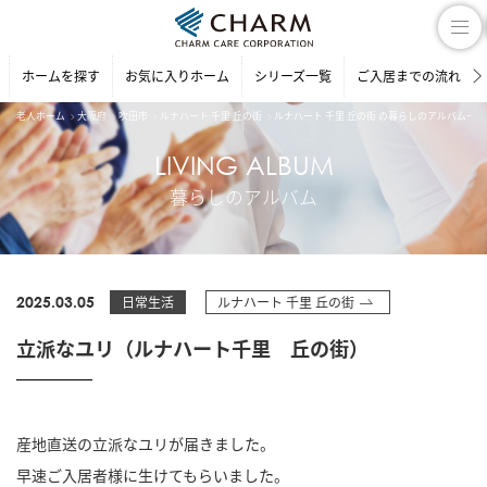
ホームを探す
お気に入りホーム
シリーズ一覧
ご入居までの流れ
老人ホーム
大阪府
吹田市
ルナハート 千里 丘の街
ルナハート 千里 丘の街 の暮らしのアルバム一覧
LIVING ALBUM
暮らしのアルバム
2025.03.05
日常生活
ルナハート 千里 丘の街
立派なユリ（ルナハート千里 丘の街）
産地直送の立派なユリが届きました。
早速ご入居者様に生けてもらいました。