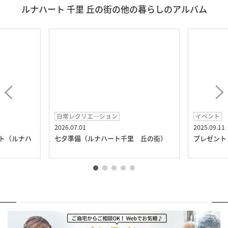
ルナハート 千里 丘の街の他の暮らしのアルバム
日常レクリエ―ション
イベント
2026.07.01
2025.09.11
ト（ルナハ
七夕準備（ルナハート千里 丘の街）
プレゼント