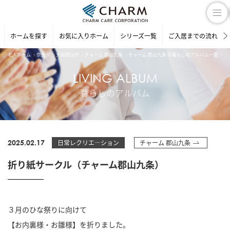
ホームを探す
お気に入りホーム
シリーズ一覧
ご入居までの流れ
老人ホーム
奈良県
大和郡山市
チャーム 郡山九条
チャーム 郡山九条 の暮らしのアルバム一覧
折
LIVING ALBUM
暮らしのアルバム
2025.02.17
日常レクリエ―ション
チャーム 郡山九条
折り紙サークル（チャーム郡山九条）
３月のひな祭りに向けて
【お内裏様・お雛様】を折りました。