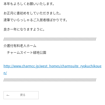
本年もよろしくお願いいたします。
お正月に書初めをしていただきました。
達筆でいらっしゃるご入居者様ばかりです。
良き一年になりますように。
///////////////////////////////////////////////////////////////////////////////
介護付有料老人ホーム
チャームスイート緑地公園
http://www.charmcc.jp/west_homes/charmsuite_ryokuchikoue
n/
///////////////////////////////////////////////////////////////////////////////
戻る