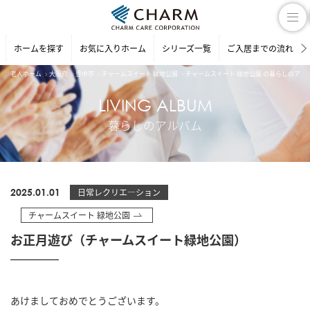
ホームを探す
お気に入りホーム
シリーズ一覧
ご入居までの流れ
老人ホーム
大阪府
豊中市
チャームスイート 緑地公園
チャームスイート 緑地公園 の暮らしのアル
LIVING ALBUM
暮らしのアルバム
2025.01.01
日常レクリエ―ション
チャームスイート 緑地公園
お正月遊び（チャームスイート緑地公園）
あけましておめでとうございます。