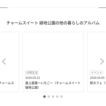
チャームスイート 緑地公園の他の暮らしのアルバム
日常生活
イベント
2026.05.22
2026.04.05
チャームス
屋上庭園～いちご～（チャームスイート
和カフェ（
緑地公園）