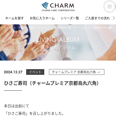
ホームを探す
お気に入りホーム
シリーズ一覧
ご入居までの流れ
老人ホーム
京都府
京都市
チャームプレミア 京都烏丸六角
チャームプレミア 京都烏丸六角 の暮ら
LIVING ALBUM
暮らしのアルバム
2024.12.27
イベント
チャームプレミア 京都烏丸六角
ひさご寿司（チャームプレミア京都烏丸六角）
本日は出前にて
「ひさご寿司」を召し上がりました。