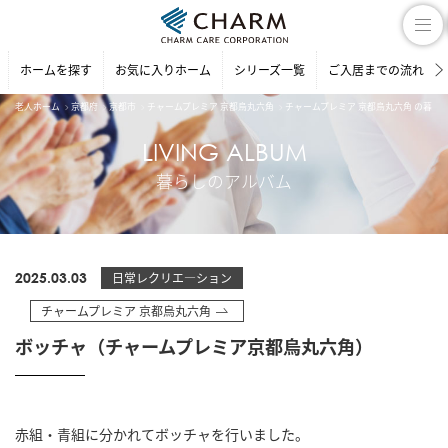
ホームを探す
お気に入りホーム
シリーズ一覧
ご入居までの流れ
老人ホーム
京都府
京都市
チャームプレミア 京都烏丸六角
チャームプレミア 京都烏丸六角 の暮ら
LIVING ALBUM
暮らしのアルバム
2025.03.03
日常レクリエ―ション
チャームプレミア 京都烏丸六角
ボッチャ（チャームプレミア京都烏丸六角）
赤組・青組に分かれてボッチャを行いました。