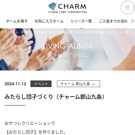
ホームを探す
お気に入りホーム
シリーズ一覧
ご入居までの流れ
老人ホーム
奈良県
大和郡山市
チャーム 郡山九条
チャーム 郡山九条 の暮らしのアルバム一覧
み
LIVING ALBUM
暮らしのアルバム
2024.11.12
イベント
チャーム 郡山九条
みたらし団子づくり（チャーム郡山九条）
おやつレクリエーションで
【みたらし団子】を作りました。