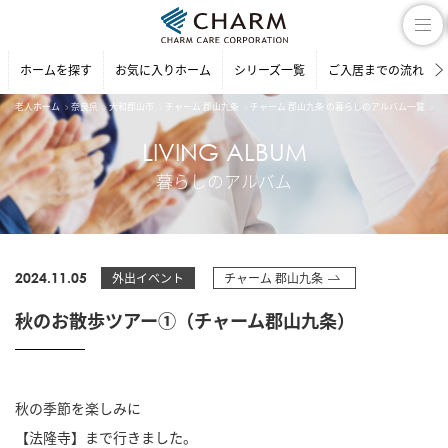
ホームを探す
お気に入りホーム
シリーズ一覧
ご入居までの流れ
老人ホーム
奈良県
大和郡山市
チャーム 郡山九条
チャーム 郡山九条 の暮らしのアルバム一覧
秋
LIVING ALBUM
暮らしのアルバム
2024.11.05
外出イベント
チャーム 郡山九条
秋のお散歩ツアー①（チャーム郡山九条）
秋の季節を楽しみに
【法隆寺】まで行きました。