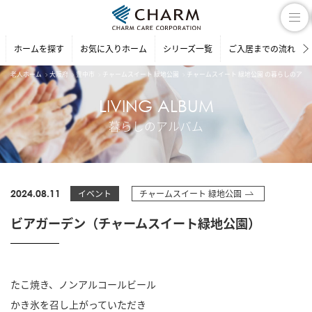
ホームを探す
お気に入りホーム
シリーズ一覧
ご入居までの流れ
老人ホーム
大阪府
豊中市
チャームスイート 緑地公園
チャームスイート 緑地公園 の暮らしのアル
LIVING ALBUM
暮らしのアルバム
2024.08.11
イベント
チャームスイート 緑地公園
ビアガーデン（チャームスイート緑地公園）
たこ焼き、ノンアルコールビール
かき氷を召し上がっていただき