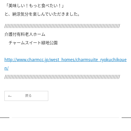
「美味しい！もっと食べたい！」
と、納涼気分を楽しんでいただきました。
///////////////////////////////////////////////////////////////////////////////
介護付有料老人ホーム
チャームスイート緑地公園
http://www.charmcc.jp/west_homes/charmsuite_ryokuchikoue
n/
///////////////////////////////////////////////////////////////////////////////
戻る