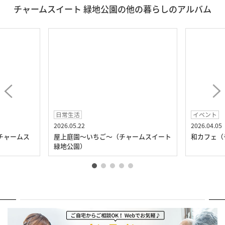
チャームスイート 緑地公園の他の暮らしのアルバム
日常生活
イベント
2026.05.22
2026.04.05
チャームス
屋上庭園～いちご～（チャームスイート
和カフェ（
緑地公園）