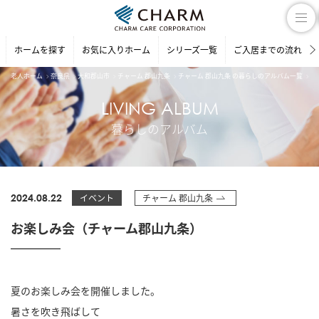
ホームを探す
お気に入りホーム
シリーズ一覧
ご入居までの流れ
老人ホーム
奈良県
大和郡山市
チャーム 郡山九条
チャーム 郡山九条 の暮らしのアルバム一覧
お
LIVING ALBUM
暮らしのアルバム
2024.08.22
イベント
チャーム 郡山九条
お楽しみ会（チャーム郡山九条）
夏のお楽しみ会を開催しました。
暑さを吹き飛ばして