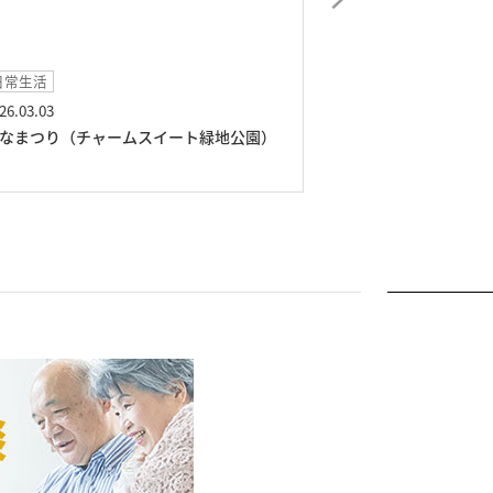
日常生活
日常レクリエ―シ
26.03.03
2026.02.24
なまつり（チャームスイート緑地公園）
フラワーアレンジ
ト緑地公園）