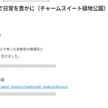
で日常を豊かに（チャームスイート緑地公園
り
。
クスク育った赤紫色の紫陽花と
を生けました。
///////////////////////////////////////////////
公園
p/west_homes/charmsuite_ryokuchikouen/
///////////////////////////////////////////////