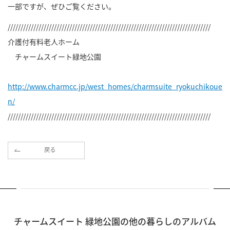
一部ですが、ぜひご覧ください。
///////////////////////////////////////////////////////////////////////////////
介護付有料老人ホーム
チャームスイート緑地公園
http://www.charmcc.jp/west_homes/charmsuite_ryokuchikoue
n/
///////////////////////////////////////////////////////////////////////////////
戻る
チャームスイート 緑地公園の他の暮らしのアルバム