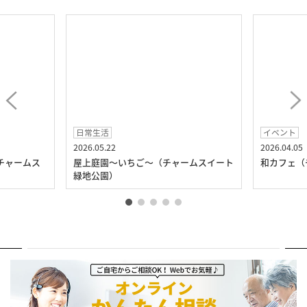
日常生活
イベント
2026.05.22
2026.04.05
チャームス
屋上庭園～いちご～（チャームスイート
和カフェ（
緑地公園）