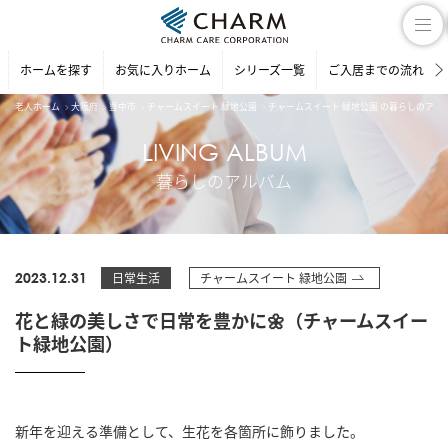
ホームを探す
お気に入りホーム
シリーズ一覧
ご入居までの流れ
老人ホーム
大阪府
豊中市
チャームスイート 緑地公園
チャームスイート 緑地公園 の暮らしのアル
LIVING ALBUM
暮らしのアルバム
2023.12.31
日常生活
チャームスイート 緑地公園
花と緑の美しさで日常を豊かに🌼（チャームスイー
ト緑地公園）
新年を迎える準備として、生花を各箇所に飾りました。