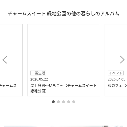
チャームスイート 緑地公園の他の暮らしのアルバム
日常生活
イベント
2026.05.22
2026.04.05
チャームス
屋上庭園～いちご～（チャームスイート
和カフェ（
緑地公園）