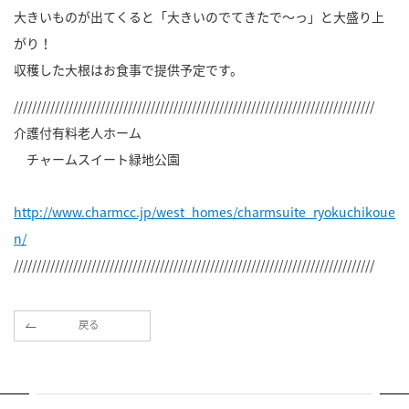
大きいものが出てくると「大きいのでてきたで～っ」と大盛り上
がり！
収穫した大根はお食事で提供予定です。
///////////////////////////////////////////////////////////////////////////////
介護付有料老人ホーム
チャームスイート緑地公園
http://www.charmcc.jp/west_homes/charmsuite_ryokuchikoue
n/
///////////////////////////////////////////////////////////////////////////////
戻る