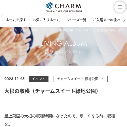
ホームを探す
お気に入りホーム
シリーズ一覧
ご入居までの流れ
老人ホーム
大阪府
豊中市
チャームスイート 緑地公園
チャームスイート 緑地公園 の暮らしのアル
LIVING ALBUM
暮らしのアルバム
2023.11.25
イベント
チャームスイート 緑地公園
大根の収穫（チャームスイート緑地公園）
屋上菜園の大根の収穫時期になったので、寒―くなる前に収穫
を。