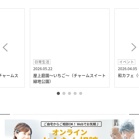
日常生活
イベント
2026.05.22
2026.04.05
チャームス
屋上庭園～いちご～（チャームスイート
和カフェ（
緑地公園）