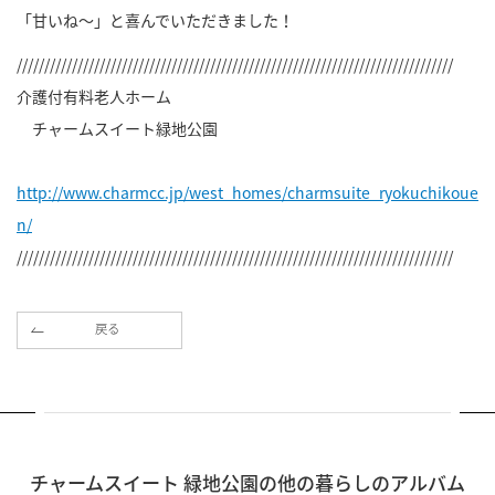
「甘いね～」と喜んでいただきました！
///////////////////////////////////////////////////////////////////////////////
介護付有料老人ホーム
チャームスイート緑地公園
http://www.charmcc.jp/west_homes/charmsuite_ryokuchikoue
n/
///////////////////////////////////////////////////////////////////////////////
戻る
チャームスイート 緑地公園の他の暮らしのアルバム