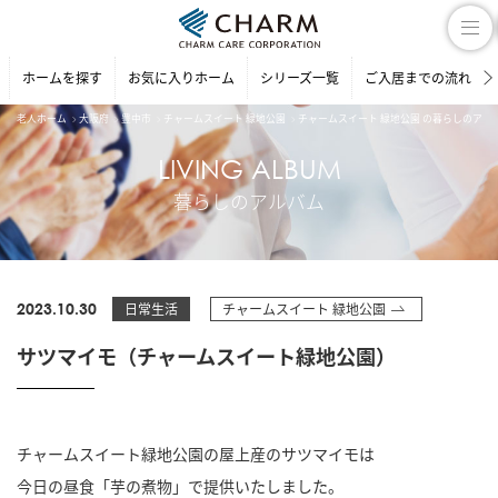
ホームを探す
お気に入りホーム
シリーズ一覧
ご入居までの流れ
老人ホーム
大阪府
豊中市
チャームスイート 緑地公園
チャームスイート 緑地公園 の暮らしのアル
LIVING ALBUM
暮らしのアルバム
2023.10.30
日常生活
チャームスイート 緑地公園
サツマイモ（チャームスイート緑地公園）
チャームスイート緑地公園の屋上産のサツマイモは
今日の昼食「芋の煮物」で提供いたしました。